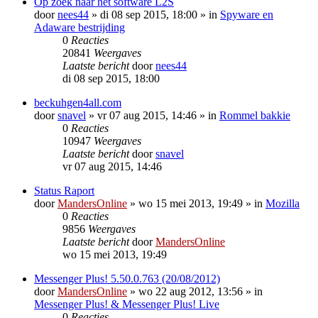
Op zoek naar het software L2S
door
nees44
»
di 08 sep 2015, 18:00
» in
Spyware en
Adaware bestrijding
0
Reacties
20841
Weergaves
Laatste bericht
door
nees44
di 08 sep 2015, 18:00
beckuhgen4all.com
door
snavel
»
vr 07 aug 2015, 14:46
» in
Rommel bakkie
0
Reacties
10947
Weergaves
Laatste bericht
door
snavel
vr 07 aug 2015, 14:46
Status Raport
door
MandersOnline
»
wo 15 mei 2013, 19:49
» in
Mozilla
0
Reacties
9856
Weergaves
Laatste bericht
door
MandersOnline
wo 15 mei 2013, 19:49
Messenger Plus! 5.50.0.763 (20/08/2012)
door
MandersOnline
»
wo 22 aug 2012, 13:56
» in
Messenger Plus! & Messenger Plus! Live
0
Reacties