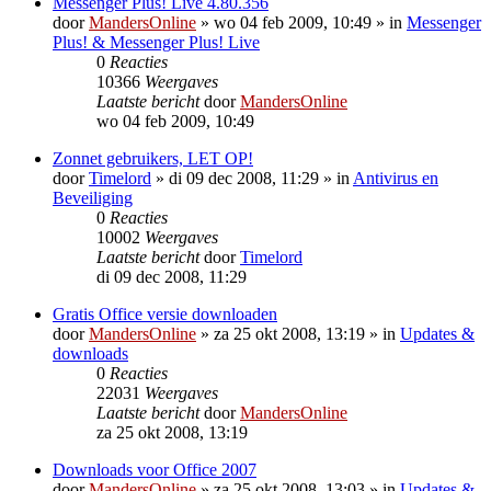
Messenger Plus! Live 4.80.356
door
MandersOnline
»
wo 04 feb 2009, 10:49
» in
Messenger
Plus! & Messenger Plus! Live
0
Reacties
10366
Weergaves
Laatste bericht
door
MandersOnline
wo 04 feb 2009, 10:49
Zonnet gebruikers, LET OP!
door
Timelord
»
di 09 dec 2008, 11:29
» in
Antivirus en
Beveiliging
0
Reacties
10002
Weergaves
Laatste bericht
door
Timelord
di 09 dec 2008, 11:29
Gratis Office versie downloaden
door
MandersOnline
»
za 25 okt 2008, 13:19
» in
Updates &
downloads
0
Reacties
22031
Weergaves
Laatste bericht
door
MandersOnline
za 25 okt 2008, 13:19
Downloads voor Office 2007
door
MandersOnline
»
za 25 okt 2008, 13:03
» in
Updates &