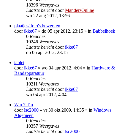
18396
Weergaves
Laatste bericht
door
MandersOnline
wo 22 aug 2012, 13:56
plaatjes/ foto's bewerken
door
ikke67
»
do 05 apr 2012, 23:15
» in
Babbelhoek
0
Reacties
10246
Weergaves
Laatste bericht
door
ikke67
do 05 apr 2012, 23:15
tablet
door
ikke67
»
wo 04 apr 2012, 4:04
» in
Hardware &
Randapparatuur
0
Reacties
10211
Weergaves
Laatste bericht
door
ikke67
wo 04 apr 2012, 4:04
Win 7 Tip
door
lsc2000
»
vr 30 okt 2009, 14:35
» in
Windows
Algemeen
0
Reacties
10357
Weergaves
Laatste bericht
door
lsc2000