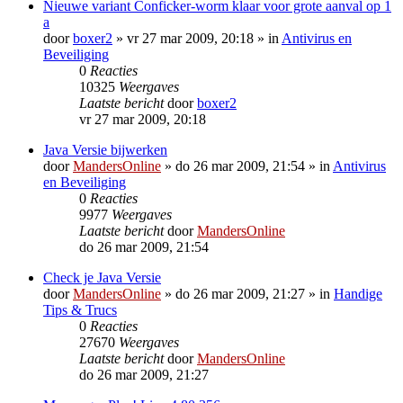
Nieuwe variant Conficker-worm klaar voor grote aanval op 1
a
door
boxer2
»
vr 27 mar 2009, 20:18
» in
Antivirus en
Beveiliging
0
Reacties
10325
Weergaves
Laatste bericht
door
boxer2
vr 27 mar 2009, 20:18
Java Versie bijwerken
door
MandersOnline
»
do 26 mar 2009, 21:54
» in
Antivirus
en Beveiliging
0
Reacties
9977
Weergaves
Laatste bericht
door
MandersOnline
do 26 mar 2009, 21:54
Check je Java Versie
door
MandersOnline
»
do 26 mar 2009, 21:27
» in
Handige
Tips & Trucs
0
Reacties
27670
Weergaves
Laatste bericht
door
MandersOnline
do 26 mar 2009, 21:27