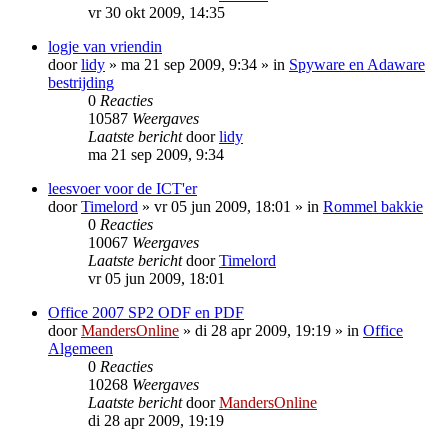
vr 30 okt 2009, 14:35
logje van vriendin
door
lidy
»
ma 21 sep 2009, 9:34
» in
Spyware en Adaware
bestrijding
0
Reacties
10587
Weergaves
Laatste bericht
door
lidy
ma 21 sep 2009, 9:34
leesvoer voor de ICT'er
door
Timelord
»
vr 05 jun 2009, 18:01
» in
Rommel bakkie
0
Reacties
10067
Weergaves
Laatste bericht
door
Timelord
vr 05 jun 2009, 18:01
Office 2007 SP2 ODF en PDF
door
MandersOnline
»
di 28 apr 2009, 19:19
» in
Office
Algemeen
0
Reacties
10268
Weergaves
Laatste bericht
door
MandersOnline
di 28 apr 2009, 19:19