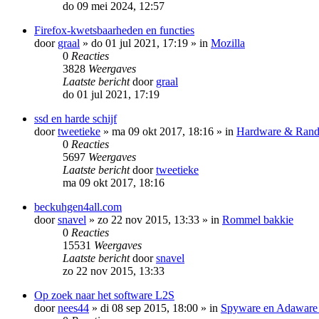
do 09 mei 2024, 12:57
Firefox-kwetsbaarheden en functies
door
graal
»
do 01 jul 2021, 17:19
» in
Mozilla
0
Reacties
3828
Weergaves
Laatste bericht
door
graal
do 01 jul 2021, 17:19
ssd en harde schijf
door
tweetieke
»
ma 09 okt 2017, 18:16
» in
Hardware & Rand
0
Reacties
5697
Weergaves
Laatste bericht
door
tweetieke
ma 09 okt 2017, 18:16
beckuhgen4all.com
door
snavel
»
zo 22 nov 2015, 13:33
» in
Rommel bakkie
0
Reacties
15531
Weergaves
Laatste bericht
door
snavel
zo 22 nov 2015, 13:33
Op zoek naar het software L2S
door
nees44
»
di 08 sep 2015, 18:00
» in
Spyware en Adaware b