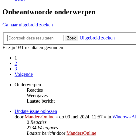
Onbeantwoorde onderwerpen
Ga naar uitgebreid zoeken
Uitgebreid zoeken
Zoek
Er zijn 931 resultaten gevonden
1
2
3
Volgende
Onderwerpen
Reacties
Weergaves
Laatste bericht
Update issue oplossen
door
MandersOnline
»
do 09 mei 2024, 12:57
» in
Windows A
0
Reacties
2734
Weergaves
Laatste bericht
door
MandersOnline