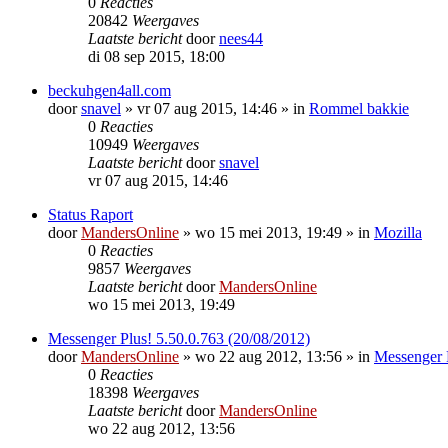
0
Reacties
20842
Weergaves
Laatste bericht
door
nees44
di 08 sep 2015, 18:00
beckuhgen4all.com
door
snavel
»
vr 07 aug 2015, 14:46
» in
Rommel bakkie
0
Reacties
10949
Weergaves
Laatste bericht
door
snavel
vr 07 aug 2015, 14:46
Status Raport
door
MandersOnline
»
wo 15 mei 2013, 19:49
» in
Mozilla
0
Reacties
9857
Weergaves
Laatste bericht
door
MandersOnline
wo 15 mei 2013, 19:49
Messenger Plus! 5.50.0.763 (20/08/2012)
door
MandersOnline
»
wo 22 aug 2012, 13:56
» in
Messenger 
0
Reacties
18398
Weergaves
Laatste bericht
door
MandersOnline
wo 22 aug 2012, 13:56