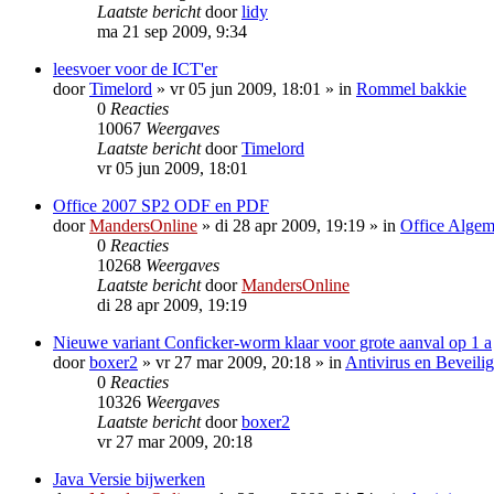
Laatste bericht
door
lidy
ma 21 sep 2009, 9:34
leesvoer voor de ICT'er
door
Timelord
»
vr 05 jun 2009, 18:01
» in
Rommel bakkie
0
Reacties
10067
Weergaves
Laatste bericht
door
Timelord
vr 05 jun 2009, 18:01
Office 2007 SP2 ODF en PDF
door
MandersOnline
»
di 28 apr 2009, 19:19
» in
Office Alge
0
Reacties
10268
Weergaves
Laatste bericht
door
MandersOnline
di 28 apr 2009, 19:19
Nieuwe variant Conficker-worm klaar voor grote aanval op 1 a
door
boxer2
»
vr 27 mar 2009, 20:18
» in
Antivirus en Beveili
0
Reacties
10326
Weergaves
Laatste bericht
door
boxer2
vr 27 mar 2009, 20:18
Java Versie bijwerken