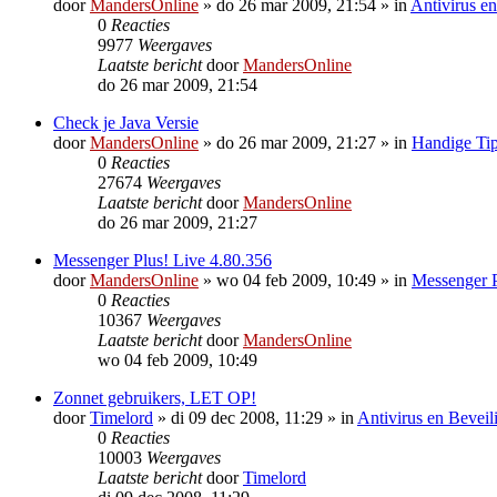
door
MandersOnline
»
do 26 mar 2009, 21:54
» in
Antivirus en
0
Reacties
9977
Weergaves
Laatste bericht
door
MandersOnline
do 26 mar 2009, 21:54
Check je Java Versie
door
MandersOnline
»
do 26 mar 2009, 21:27
» in
Handige Tip
0
Reacties
27674
Weergaves
Laatste bericht
door
MandersOnline
do 26 mar 2009, 21:27
Messenger Plus! Live 4.80.356
door
MandersOnline
»
wo 04 feb 2009, 10:49
» in
Messenger P
0
Reacties
10367
Weergaves
Laatste bericht
door
MandersOnline
wo 04 feb 2009, 10:49
Zonnet gebruikers, LET OP!
door
Timelord
»
di 09 dec 2008, 11:29
» in
Antivirus en Beveil
0
Reacties
10003
Weergaves
Laatste bericht
door
Timelord