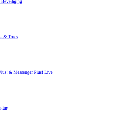
 Beveiliging
s & Trucs
lus! & Messenger Plus! Live
iging