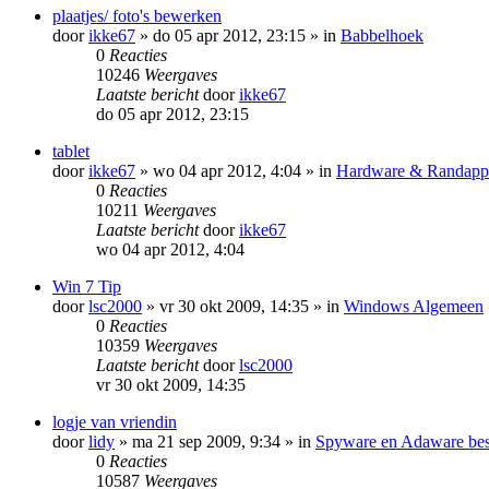
plaatjes/ foto's bewerken
door
ikke67
»
do 05 apr 2012, 23:15
» in
Babbelhoek
0
Reacties
10246
Weergaves
Laatste bericht
door
ikke67
do 05 apr 2012, 23:15
tablet
door
ikke67
»
wo 04 apr 2012, 4:04
» in
Hardware & Randappa
0
Reacties
10211
Weergaves
Laatste bericht
door
ikke67
wo 04 apr 2012, 4:04
Win 7 Tip
door
lsc2000
»
vr 30 okt 2009, 14:35
» in
Windows Algemeen
0
Reacties
10359
Weergaves
Laatste bericht
door
lsc2000
vr 30 okt 2009, 14:35
logje van vriendin
door
lidy
»
ma 21 sep 2009, 9:34
» in
Spyware en Adaware best
0
Reacties
10587
Weergaves