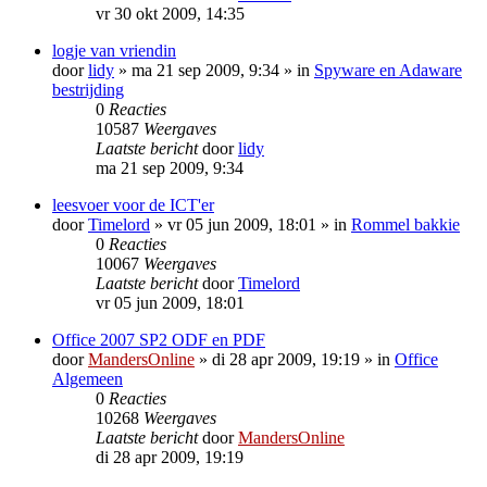
vr 30 okt 2009, 14:35
logje van vriendin
door
lidy
»
ma 21 sep 2009, 9:34
» in
Spyware en Adaware
bestrijding
0
Reacties
10587
Weergaves
Laatste bericht
door
lidy
ma 21 sep 2009, 9:34
leesvoer voor de ICT'er
door
Timelord
»
vr 05 jun 2009, 18:01
» in
Rommel bakkie
0
Reacties
10067
Weergaves
Laatste bericht
door
Timelord
vr 05 jun 2009, 18:01
Office 2007 SP2 ODF en PDF
door
MandersOnline
»
di 28 apr 2009, 19:19
» in
Office
Algemeen
0
Reacties
10268
Weergaves
Laatste bericht
door
MandersOnline
di 28 apr 2009, 19:19