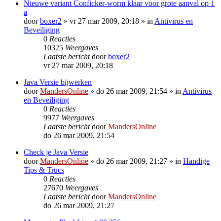
Nieuwe variant Conficker-worm klaar voor grote aanval op 1
a
door
boxer2
»
vr 27 mar 2009, 20:18
» in
Antivirus en
Beveiliging
0
Reacties
10325
Weergaves
Laatste bericht
door
boxer2
vr 27 mar 2009, 20:18
Java Versie bijwerken
door
MandersOnline
»
do 26 mar 2009, 21:54
» in
Antivirus
en Beveiliging
0
Reacties
9977
Weergaves
Laatste bericht
door
MandersOnline
do 26 mar 2009, 21:54
Check je Java Versie
door
MandersOnline
»
do 26 mar 2009, 21:27
» in
Handige
Tips & Trucs
0
Reacties
27670
Weergaves
Laatste bericht
door
MandersOnline
do 26 mar 2009, 21:27