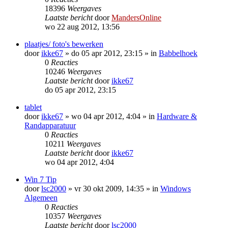
18396
Weergaves
Laatste bericht
door
MandersOnline
wo 22 aug 2012, 13:56
plaatjes/ foto's bewerken
door
ikke67
»
do 05 apr 2012, 23:15
» in
Babbelhoek
0
Reacties
10246
Weergaves
Laatste bericht
door
ikke67
do 05 apr 2012, 23:15
tablet
door
ikke67
»
wo 04 apr 2012, 4:04
» in
Hardware &
Randapparatuur
0
Reacties
10211
Weergaves
Laatste bericht
door
ikke67
wo 04 apr 2012, 4:04
Win 7 Tip
door
lsc2000
»
vr 30 okt 2009, 14:35
» in
Windows
Algemeen
0
Reacties
10357
Weergaves
Laatste bericht
door
lsc2000