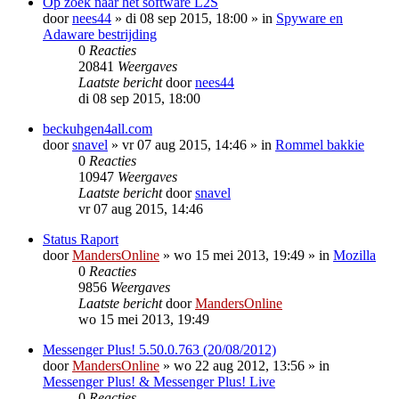
Op zoek naar het software L2S
door
nees44
»
di 08 sep 2015, 18:00
» in
Spyware en
Adaware bestrijding
0
Reacties
20841
Weergaves
Laatste bericht
door
nees44
di 08 sep 2015, 18:00
beckuhgen4all.com
door
snavel
»
vr 07 aug 2015, 14:46
» in
Rommel bakkie
0
Reacties
10947
Weergaves
Laatste bericht
door
snavel
vr 07 aug 2015, 14:46
Status Raport
door
MandersOnline
»
wo 15 mei 2013, 19:49
» in
Mozilla
0
Reacties
9856
Weergaves
Laatste bericht
door
MandersOnline
wo 15 mei 2013, 19:49
Messenger Plus! 5.50.0.763 (20/08/2012)
door
MandersOnline
»
wo 22 aug 2012, 13:56
» in
Messenger Plus! & Messenger Plus! Live
0
Reacties