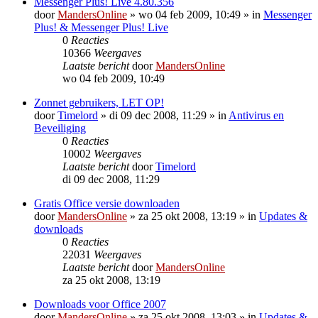
Messenger Plus! Live 4.80.356
door
MandersOnline
»
wo 04 feb 2009, 10:49
» in
Messenger
Plus! & Messenger Plus! Live
0
Reacties
10366
Weergaves
Laatste bericht
door
MandersOnline
wo 04 feb 2009, 10:49
Zonnet gebruikers, LET OP!
door
Timelord
»
di 09 dec 2008, 11:29
» in
Antivirus en
Beveiliging
0
Reacties
10002
Weergaves
Laatste bericht
door
Timelord
di 09 dec 2008, 11:29
Gratis Office versie downloaden
door
MandersOnline
»
za 25 okt 2008, 13:19
» in
Updates &
downloads
0
Reacties
22031
Weergaves
Laatste bericht
door
MandersOnline
za 25 okt 2008, 13:19
Downloads voor Office 2007
door
MandersOnline
»
za 25 okt 2008, 13:03
» in
Updates &