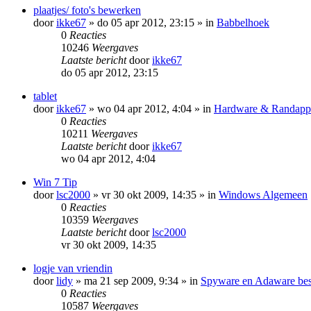
plaatjes/ foto's bewerken
door
ikke67
»
do 05 apr 2012, 23:15
» in
Babbelhoek
0
Reacties
10246
Weergaves
Laatste bericht
door
ikke67
do 05 apr 2012, 23:15
tablet
door
ikke67
»
wo 04 apr 2012, 4:04
» in
Hardware & Randappa
0
Reacties
10211
Weergaves
Laatste bericht
door
ikke67
wo 04 apr 2012, 4:04
Win 7 Tip
door
lsc2000
»
vr 30 okt 2009, 14:35
» in
Windows Algemeen
0
Reacties
10359
Weergaves
Laatste bericht
door
lsc2000
vr 30 okt 2009, 14:35
logje van vriendin
door
lidy
»
ma 21 sep 2009, 9:34
» in
Spyware en Adaware best
0
Reacties
10587
Weergaves