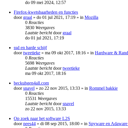
do 09 mei 2024, 12:57
Firefox-kwetsbaarheden en functies
door
graal
»
do 01 jul 2021, 17:19
» in
Mozilla
0
Reacties
3830
Weergaves
Laatste bericht
door
graal
do 01 jul 2021, 17:19
ssd en harde schijf
door
tweetieke
»
ma 09 okt 2017, 18:16
» in
Hardware & Rand
0
Reacties
5698
Weergaves
Laatste bericht
door
tweetieke
ma 09 okt 2017, 18:16
beckuhgen4all.com
door
snavel
»
zo 22 nov 2015, 13:33
» in
Rommel bakkie
0
Reacties
15531
Weergaves
Laatste bericht
door
snavel
zo 22 nov 2015, 13:33
Op zoek naar het software L2S
door
nees44
»
di 08 sep 2015, 18:00
» in
Spyware en Adaware b