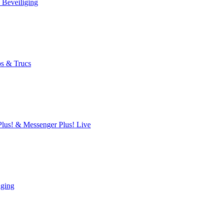
 Beveiliging
s & Trucs
lus! & Messenger Plus! Live
iging