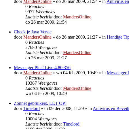
door
MandersOnline
»
do 26 mar 2009, 21:54
» in
Antivirus en
0
Reacties
9977
Weergaves
Laatste bericht
door
MandersOnline
do 26 mar 2009, 21:54
Check je Java Versie
door
MandersOnline
»
do 26 mar 2009, 21:27
» in
Handige Tip
0
Reacties
27680
Weergaves
Laatste bericht
door
MandersOnline
do 26 mar 2009, 21:27
Messenger Plus! Live 4.80.356
door
MandersOnline
»
wo 04 feb 2009, 10:49
» in
Messenger P
0
Reacties
10367
Weergaves
Laatste bericht
door
MandersOnline
wo 04 feb 2009, 10:49
Zonnet gebruikers, LET OP!
door
Timelord
»
di 09 dec 2008, 11:29
» in
Antivirus en Beveil
0
Reacties
10004
Weergaves
Laatste bericht
door
Timelord