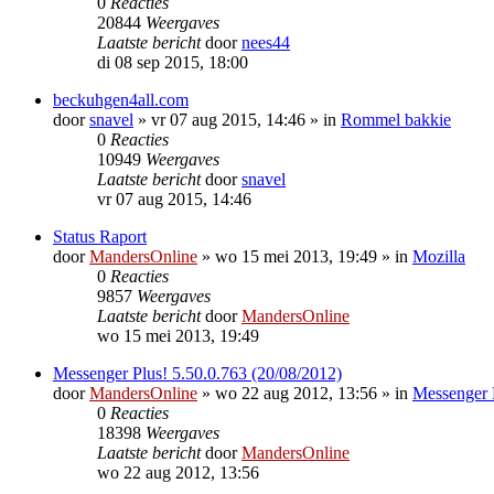
0
Reacties
20844
Weergaves
Laatste bericht
door
nees44
di 08 sep 2015, 18:00
beckuhgen4all.com
door
snavel
»
vr 07 aug 2015, 14:46
» in
Rommel bakkie
0
Reacties
10949
Weergaves
Laatste bericht
door
snavel
vr 07 aug 2015, 14:46
Status Raport
door
MandersOnline
»
wo 15 mei 2013, 19:49
» in
Mozilla
0
Reacties
9857
Weergaves
Laatste bericht
door
MandersOnline
wo 15 mei 2013, 19:49
Messenger Plus! 5.50.0.763 (20/08/2012)
door
MandersOnline
»
wo 22 aug 2012, 13:56
» in
Messenger 
0
Reacties
18398
Weergaves
Laatste bericht
door
MandersOnline
wo 22 aug 2012, 13:56