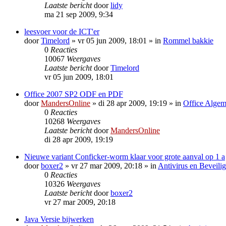
Laatste bericht
door
lidy
ma 21 sep 2009, 9:34
leesvoer voor de ICT'er
door
Timelord
»
vr 05 jun 2009, 18:01
» in
Rommel bakkie
0
Reacties
10067
Weergaves
Laatste bericht
door
Timelord
vr 05 jun 2009, 18:01
Office 2007 SP2 ODF en PDF
door
MandersOnline
»
di 28 apr 2009, 19:19
» in
Office Alge
0
Reacties
10268
Weergaves
Laatste bericht
door
MandersOnline
di 28 apr 2009, 19:19
Nieuwe variant Conficker-worm klaar voor grote aanval op 1 a
door
boxer2
»
vr 27 mar 2009, 20:18
» in
Antivirus en Beveili
0
Reacties
10326
Weergaves
Laatste bericht
door
boxer2
vr 27 mar 2009, 20:18
Java Versie bijwerken