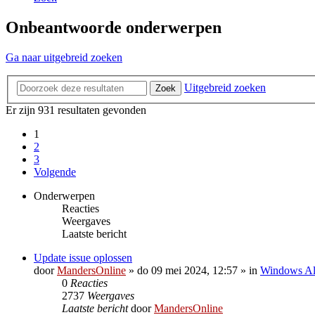
Onbeantwoorde onderwerpen
Ga naar uitgebreid zoeken
Uitgebreid zoeken
Zoek
Er zijn 931 resultaten gevonden
1
2
3
Volgende
Onderwerpen
Reacties
Weergaves
Laatste bericht
Update issue oplossen
door
MandersOnline
»
do 09 mei 2024, 12:57
» in
Windows A
0
Reacties
2737
Weergaves
Laatste bericht
door
MandersOnline