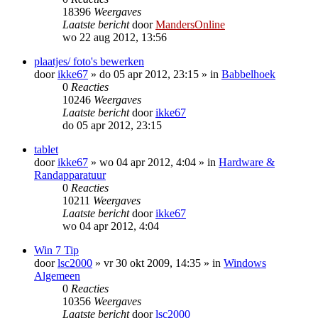
18396
Weergaves
Laatste bericht
door
MandersOnline
wo 22 aug 2012, 13:56
plaatjes/ foto's bewerken
door
ikke67
»
do 05 apr 2012, 23:15
» in
Babbelhoek
0
Reacties
10246
Weergaves
Laatste bericht
door
ikke67
do 05 apr 2012, 23:15
tablet
door
ikke67
»
wo 04 apr 2012, 4:04
» in
Hardware &
Randapparatuur
0
Reacties
10211
Weergaves
Laatste bericht
door
ikke67
wo 04 apr 2012, 4:04
Win 7 Tip
door
lsc2000
»
vr 30 okt 2009, 14:35
» in
Windows
Algemeen
0
Reacties
10356
Weergaves
Laatste bericht
door
lsc2000