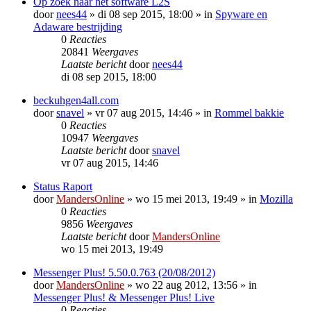
Op zoek naar het software L2S
door
nees44
»
di 08 sep 2015, 18:00
» in
Spyware en
Adaware bestrijding
0
Reacties
20841
Weergaves
Laatste bericht
door
nees44
di 08 sep 2015, 18:00
beckuhgen4all.com
door
snavel
»
vr 07 aug 2015, 14:46
» in
Rommel bakkie
0
Reacties
10947
Weergaves
Laatste bericht
door
snavel
vr 07 aug 2015, 14:46
Status Raport
door
MandersOnline
»
wo 15 mei 2013, 19:49
» in
Mozilla
0
Reacties
9856
Weergaves
Laatste bericht
door
MandersOnline
wo 15 mei 2013, 19:49
Messenger Plus! 5.50.0.763 (20/08/2012)
door
MandersOnline
»
wo 22 aug 2012, 13:56
» in
Messenger Plus! & Messenger Plus! Live
0
Reacties