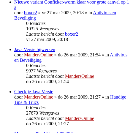
Nieuwe variant Conficker-worm klaar voor grote aanval op 1
a
door
boxer2
»
vr 27 mar 2009, 20:18
» in
Antivirus en
Beveiliging
0
Reacties
10325
Weergaves
Laatste bericht
door
boxer2
vr 27 mar 2009, 20:18
Java Versie bijwerken
door
MandersOnline
»
do 26 mar 2009, 21:54
» in
Antivirus
en Beveiliging
0
Reacties
9977
Weergaves
Laatste bericht
door
MandersOnline
do 26 mar 2009, 21:54
Check je Java Versie
door
MandersOnline
»
do 26 mar 2009, 21:27
» in
Handige
Tips & Trucs
0
Reacties
27670
Weergaves
Laatste bericht
door
MandersOnline
do 26 mar 2009, 21:27