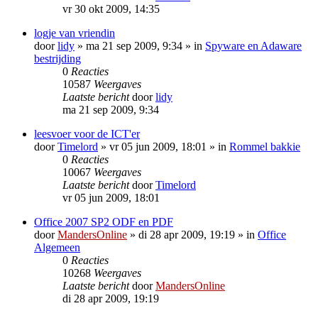
vr 30 okt 2009, 14:35
logje van vriendin
door
lidy
»
ma 21 sep 2009, 9:34
» in
Spyware en Adaware
bestrijding
0
Reacties
10587
Weergaves
Laatste bericht
door
lidy
ma 21 sep 2009, 9:34
leesvoer voor de ICT'er
door
Timelord
»
vr 05 jun 2009, 18:01
» in
Rommel bakkie
0
Reacties
10067
Weergaves
Laatste bericht
door
Timelord
vr 05 jun 2009, 18:01
Office 2007 SP2 ODF en PDF
door
MandersOnline
»
di 28 apr 2009, 19:19
» in
Office
Algemeen
0
Reacties
10268
Weergaves
Laatste bericht
door
MandersOnline
di 28 apr 2009, 19:19