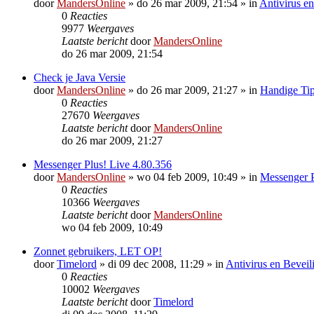
door
MandersOnline
»
do 26 mar 2009, 21:54
» in
Antivirus en
0
Reacties
9977
Weergaves
Laatste bericht
door
MandersOnline
do 26 mar 2009, 21:54
Check je Java Versie
door
MandersOnline
»
do 26 mar 2009, 21:27
» in
Handige Tip
0
Reacties
27670
Weergaves
Laatste bericht
door
MandersOnline
do 26 mar 2009, 21:27
Messenger Plus! Live 4.80.356
door
MandersOnline
»
wo 04 feb 2009, 10:49
» in
Messenger P
0
Reacties
10366
Weergaves
Laatste bericht
door
MandersOnline
wo 04 feb 2009, 10:49
Zonnet gebruikers, LET OP!
door
Timelord
»
di 09 dec 2008, 11:29
» in
Antivirus en Beveil
0
Reacties
10002
Weergaves
Laatste bericht
door
Timelord