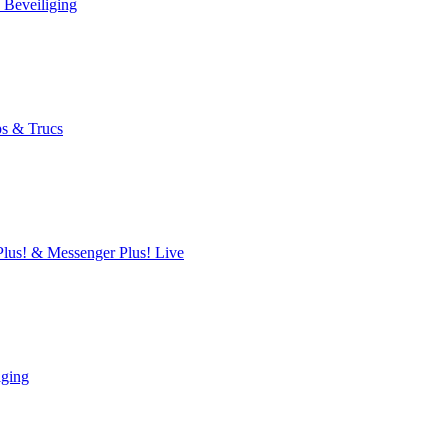
 Beveiliging
s & Trucs
lus! & Messenger Plus! Live
iging