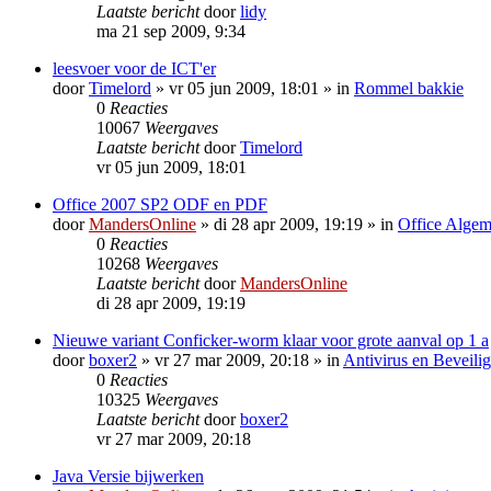
Laatste bericht
door
lidy
ma 21 sep 2009, 9:34
leesvoer voor de ICT'er
door
Timelord
»
vr 05 jun 2009, 18:01
» in
Rommel bakkie
0
Reacties
10067
Weergaves
Laatste bericht
door
Timelord
vr 05 jun 2009, 18:01
Office 2007 SP2 ODF en PDF
door
MandersOnline
»
di 28 apr 2009, 19:19
» in
Office Alge
0
Reacties
10268
Weergaves
Laatste bericht
door
MandersOnline
di 28 apr 2009, 19:19
Nieuwe variant Conficker-worm klaar voor grote aanval op 1 a
door
boxer2
»
vr 27 mar 2009, 20:18
» in
Antivirus en Beveili
0
Reacties
10325
Weergaves
Laatste bericht
door
boxer2
vr 27 mar 2009, 20:18
Java Versie bijwerken