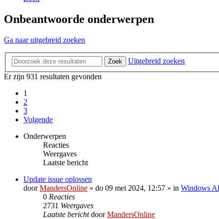
Onbeantwoorde onderwerpen
Ga naar uitgebreid zoeken
Uitgebreid zoeken
Zoek
Er zijn 931 resultaten gevonden
1
2
3
Volgende
Onderwerpen
Reacties
Weergaves
Laatste bericht
Update issue oplossen
door
MandersOnline
»
do 09 mei 2024, 12:57
» in
Windows A
0
Reacties
2731
Weergaves
Laatste bericht
door
MandersOnline