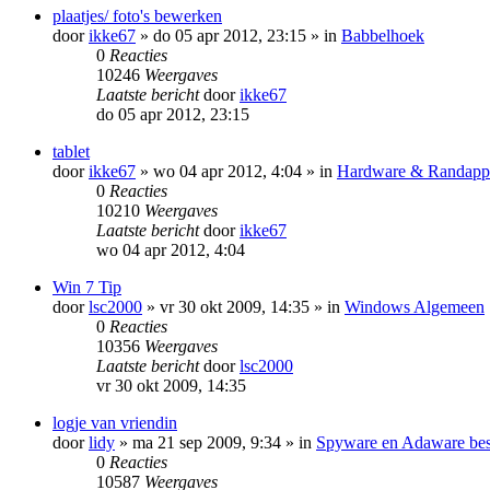
plaatjes/ foto's bewerken
door
ikke67
»
do 05 apr 2012, 23:15
» in
Babbelhoek
0
Reacties
10246
Weergaves
Laatste bericht
door
ikke67
do 05 apr 2012, 23:15
tablet
door
ikke67
»
wo 04 apr 2012, 4:04
» in
Hardware & Randappa
0
Reacties
10210
Weergaves
Laatste bericht
door
ikke67
wo 04 apr 2012, 4:04
Win 7 Tip
door
lsc2000
»
vr 30 okt 2009, 14:35
» in
Windows Algemeen
0
Reacties
10356
Weergaves
Laatste bericht
door
lsc2000
vr 30 okt 2009, 14:35
logje van vriendin
door
lidy
»
ma 21 sep 2009, 9:34
» in
Spyware en Adaware best
0
Reacties
10587
Weergaves