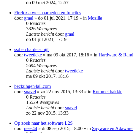
do 09 mei 2024, 12:57
Firefox-kwetsbaarheden en functies
door
graal
»
do 01 jul 2021, 17:19
» in
Mozilla
0
Reacties
3826
Weergaves
Laatste bericht
door
graal
do 01 jul 2021, 17:19
ssd en harde schijf
door
tweetieke
»
ma 09 okt 2017, 18:16
» in
Hardware & Rand
0
Reacties
5694
Weergaves
Laatste bericht
door
tweetieke
ma 09 okt 2017, 18:16
beckuhgen4all.com
door
snavel
»
zo 22 nov 2015, 13:33
» in
Rommel bakkie
0
Reacties
15529
Weergaves
Laatste bericht
door
snavel
zo 22 nov 2015, 13:33
Op zoek naar het software L2S
door
nees44
»
di 08 sep 2015, 18:00
» in
Spyware en Adaware b