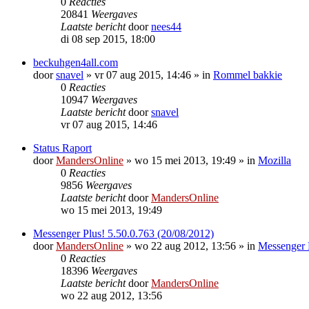
0
Reacties
20841
Weergaves
Laatste bericht
door
nees44
di 08 sep 2015, 18:00
beckuhgen4all.com
door
snavel
»
vr 07 aug 2015, 14:46
» in
Rommel bakkie
0
Reacties
10947
Weergaves
Laatste bericht
door
snavel
vr 07 aug 2015, 14:46
Status Raport
door
MandersOnline
»
wo 15 mei 2013, 19:49
» in
Mozilla
0
Reacties
9856
Weergaves
Laatste bericht
door
MandersOnline
wo 15 mei 2013, 19:49
Messenger Plus! 5.50.0.763 (20/08/2012)
door
MandersOnline
»
wo 22 aug 2012, 13:56
» in
Messenger 
0
Reacties
18396
Weergaves
Laatste bericht
door
MandersOnline
wo 22 aug 2012, 13:56