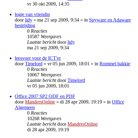
vr 30 okt 2009, 14:35
logje van vriendin
door
lidy
»
ma 21 sep 2009, 9:34
» in
Spyware en Adaware
bestrijding
0
Reacties
10587
Weergaves
Laatste bericht
door
lidy
ma 21 sep 2009, 9:34
leesvoer voor de ICT'er
door
Timelord
»
vr 05 jun 2009, 18:01
» in
Rommel bakkie
0
Reacties
10067
Weergaves
Laatste bericht
door
Timelord
vr 05 jun 2009, 18:01
Office 2007 SP2 ODF en PDF
door
MandersOnline
»
di 28 apr 2009, 19:19
» in
Office
Algemeen
0
Reacties
10268
Weergaves
Laatste bericht
door
MandersOnline
di 28 apr 2009, 19:19