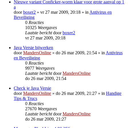
Nieuwe variant Conficker-worm klaar voor grote aanval op 1
a
door
boxer2
»
vr 27 mar 2009, 20:18
» in
Antivirus en
Beveiliging
0
Reacties
10325
Weergaves
Laatste bericht
door
boxer2
vr 27 mar 2009, 20:18
Java Versie bijwerken
door
MandersOnline
»
do 26 mar 2009, 21:54
» in
Antivirus
en Beveiliging
0
Reacties
9977
Weergaves
Laatste bericht
door
MandersOnline
do 26 mar 2009, 21:54
Check je Java Versie
door
MandersOnline
»
do 26 mar 2009, 21:27
» in
Handige
Tips & Trucs
0
Reacties
27670
Weergaves
Laatste bericht
door
MandersOnline
do 26 mar 2009, 21:27