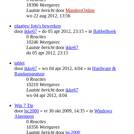
18396
Weergaves
Laatste bericht
door
MandersOnline
wo 22 aug 2012, 13:56
plaatjes/ foto's bewerken
door
ikke67
»
do 05 apr 2012, 23:15
» in
Babbelhoek
0
Reacties
10246
Weergaves
Laatste bericht
door
ikke67
do 05 apr 2012, 23:15
tablet
door
ikke67
»
wo 04 apr 2012, 4:04
» in
Hardware &
Randapparatuur
0
Reacties
10210
Weergaves
Laatste bericht
door
ikke67
wo 04 apr 2012, 4:04
Win 7 Tip
door
lsc2000
»
vr 30 okt 2009, 14:35
» in
Windows
Algemeen
0
Reacties
10356
Weergaves
Laatste bericht
door
lsc2000