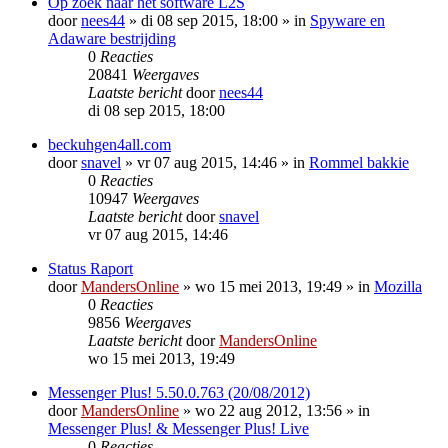
Op zoek naar het software L2S
door
nees44
»
di 08 sep 2015, 18:00
» in
Spyware en
Adaware bestrijding
0
Reacties
20841
Weergaves
Laatste bericht
door
nees44
di 08 sep 2015, 18:00
beckuhgen4all.com
door
snavel
»
vr 07 aug 2015, 14:46
» in
Rommel bakkie
0
Reacties
10947
Weergaves
Laatste bericht
door
snavel
vr 07 aug 2015, 14:46
Status Raport
door
MandersOnline
»
wo 15 mei 2013, 19:49
» in
Mozilla
0
Reacties
9856
Weergaves
Laatste bericht
door
MandersOnline
wo 15 mei 2013, 19:49
Messenger Plus! 5.50.0.763 (20/08/2012)
door
MandersOnline
»
wo 22 aug 2012, 13:56
» in
Messenger Plus! & Messenger Plus! Live
0
Reacties