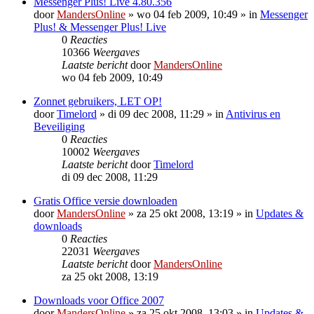
Messenger Plus! Live 4.80.356
door
MandersOnline
»
wo 04 feb 2009, 10:49
» in
Messenger
Plus! & Messenger Plus! Live
0
Reacties
10366
Weergaves
Laatste bericht
door
MandersOnline
wo 04 feb 2009, 10:49
Zonnet gebruikers, LET OP!
door
Timelord
»
di 09 dec 2008, 11:29
» in
Antivirus en
Beveiliging
0
Reacties
10002
Weergaves
Laatste bericht
door
Timelord
di 09 dec 2008, 11:29
Gratis Office versie downloaden
door
MandersOnline
»
za 25 okt 2008, 13:19
» in
Updates &
downloads
0
Reacties
22031
Weergaves
Laatste bericht
door
MandersOnline
za 25 okt 2008, 13:19
Downloads voor Office 2007
door
MandersOnline
»
za 25 okt 2008, 13:03
» in
Updates &