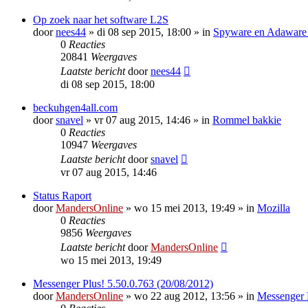
Op zoek naar het software L2S
door
nees44
»
di 08 sep 2015, 18:00
» in
Spyware en Adaware b
0
Reacties
20841
Weergaves
Laatste bericht
door
nees44
di 08 sep 2015, 18:00
beckuhgen4all.com
door
snavel
»
vr 07 aug 2015, 14:46
» in
Rommel bakkie
0
Reacties
10947
Weergaves
Laatste bericht
door
snavel
vr 07 aug 2015, 14:46
Status Raport
door
MandersOnline
»
wo 15 mei 2013, 19:49
» in
Mozilla
0
Reacties
9856
Weergaves
Laatste bericht
door
MandersOnline
wo 15 mei 2013, 19:49
Messenger Plus! 5.50.0.763 (20/08/2012)
door
MandersOnline
»
wo 22 aug 2012, 13:56
» in
Messenger 