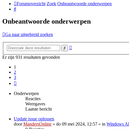
Forumoverzicht
Zoek
Onbeantwoorde onderwerpen
Zoek
Onbeantwoorde onderwerpen
Ga naar uitgebreid zoeken
Uitgebreid
Zoek
zoeken
Er zijn 931 resultaten gevonden
1
2
3
Volgende
Onderwerpen
Reacties
Weergaves
Laatste bericht
Update issue oplossen
door
MandersOnline
»
do 09 mei 2024, 12:57
» in
Windows A