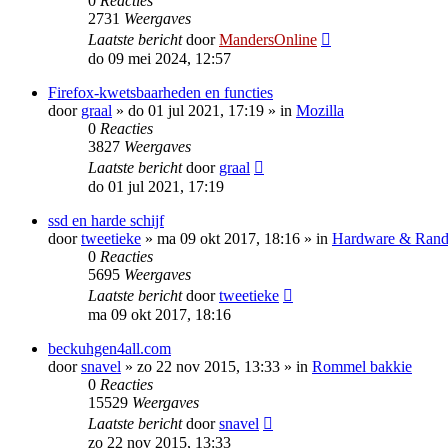
0
Reacties
2731
Weergaves
Laatste bericht
door
MandersOnline
do 09 mei 2024, 12:57
Firefox-kwetsbaarheden en functies
door
graal
»
do 01 jul 2021, 17:19
» in
Mozilla
0
Reacties
3827
Weergaves
Laatste bericht
door
graal
do 01 jul 2021, 17:19
ssd en harde schijf
door
tweetieke
»
ma 09 okt 2017, 18:16
» in
Hardware & Rand
0
Reacties
5695
Weergaves
Laatste bericht
door
tweetieke
ma 09 okt 2017, 18:16
beckuhgen4all.com
door
snavel
»
zo 22 nov 2015, 13:33
» in
Rommel bakkie
0
Reacties
15529
Weergaves
Laatste bericht
door
snavel
zo 22 nov 2015, 13:33