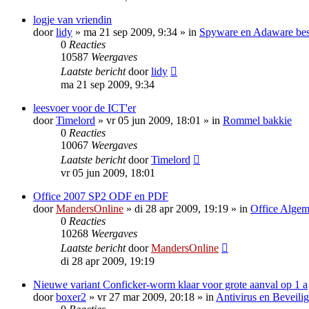
logje van vriendin
door
lidy
»
ma 21 sep 2009, 9:34
» in
Spyware en Adaware best
0
Reacties
10587
Weergaves
Laatste bericht
door
lidy
ma 21 sep 2009, 9:34
leesvoer voor de ICT'er
door
Timelord
»
vr 05 jun 2009, 18:01
» in
Rommel bakkie
0
Reacties
10067
Weergaves
Laatste bericht
door
Timelord
vr 05 jun 2009, 18:01
Office 2007 SP2 ODF en PDF
door
MandersOnline
»
di 28 apr 2009, 19:19
» in
Office Alge
0
Reacties
10268
Weergaves
Laatste bericht
door
MandersOnline
di 28 apr 2009, 19:19
Nieuwe variant Conficker-worm klaar voor grote aanval op 1 a
door
boxer2
»
vr 27 mar 2009, 20:18
» in
Antivirus en Beveili