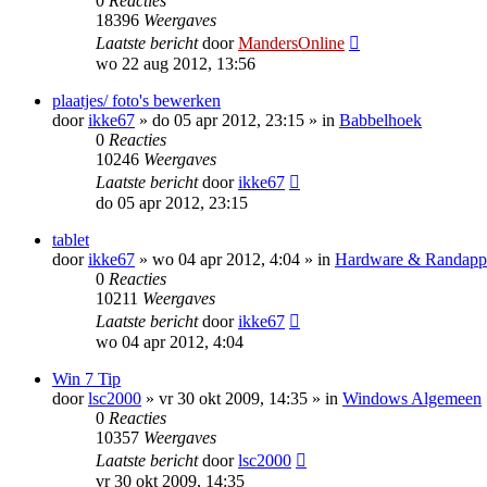
0
Reacties
18396
Weergaves
Laatste bericht
door
MandersOnline
wo 22 aug 2012, 13:56
plaatjes/ foto's bewerken
door
ikke67
»
do 05 apr 2012, 23:15
» in
Babbelhoek
0
Reacties
10246
Weergaves
Laatste bericht
door
ikke67
do 05 apr 2012, 23:15
tablet
door
ikke67
»
wo 04 apr 2012, 4:04
» in
Hardware & Randappa
0
Reacties
10211
Weergaves
Laatste bericht
door
ikke67
wo 04 apr 2012, 4:04
Win 7 Tip
door
lsc2000
»
vr 30 okt 2009, 14:35
» in
Windows Algemeen
0
Reacties
10357
Weergaves
Laatste bericht
door
lsc2000
vr 30 okt 2009, 14:35