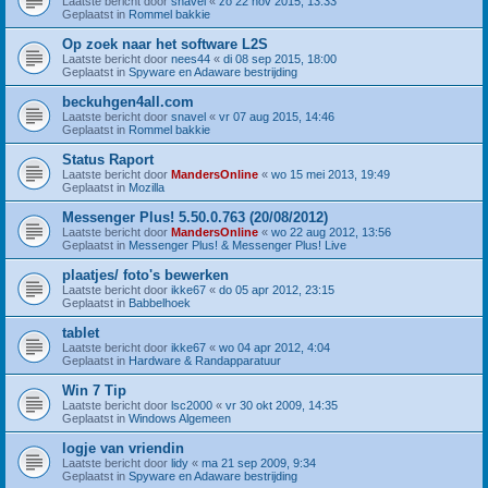
Laatste bericht door
snavel
«
zo 22 nov 2015, 13:33
Geplaatst in
Rommel bakkie
Op zoek naar het software L2S
Laatste bericht door
nees44
«
di 08 sep 2015, 18:00
Geplaatst in
Spyware en Adaware bestrijding
beckuhgen4all.com
Laatste bericht door
snavel
«
vr 07 aug 2015, 14:46
Geplaatst in
Rommel bakkie
Status Raport
Laatste bericht door
MandersOnline
«
wo 15 mei 2013, 19:49
Geplaatst in
Mozilla
Messenger Plus! 5.50.0.763 (20/08/2012)
Laatste bericht door
MandersOnline
«
wo 22 aug 2012, 13:56
Geplaatst in
Messenger Plus! & Messenger Plus! Live
plaatjes/ foto's bewerken
Laatste bericht door
ikke67
«
do 05 apr 2012, 23:15
Geplaatst in
Babbelhoek
tablet
Laatste bericht door
ikke67
«
wo 04 apr 2012, 4:04
Geplaatst in
Hardware & Randapparatuur
Win 7 Tip
Laatste bericht door
lsc2000
«
vr 30 okt 2009, 14:35
Geplaatst in
Windows Algemeen
logje van vriendin
Laatste bericht door
lidy
«
ma 21 sep 2009, 9:34
Geplaatst in
Spyware en Adaware bestrijding