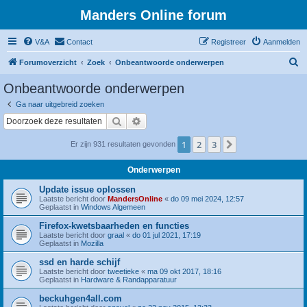
Manders Online forum
V&A
Contact
Registreer
Aanmelden
Z
Forumoverzicht
Zoek
Onbeantwoorde onderwerpen
o
Onbeantwoorde onderwerpen
e
Ga naar uitgebreid zoeken
k
Zoek
Uitgebreid zoeken
1
2
3
Volgende
Er zijn 931 resultaten gevonden
Onderwerpen
Update issue oplossen
Laatste bericht door
MandersOnline
«
do 09 mei 2024, 12:57
Geplaatst in
Windows Algemeen
Firefox-kwetsbaarheden en functies
Laatste bericht door
graal
«
do 01 jul 2021, 17:19
Geplaatst in
Mozilla
ssd en harde schijf
Laatste bericht door
tweetieke
«
ma 09 okt 2017, 18:16
Geplaatst in
Hardware & Randapparatuur
beckuhgen4all.com