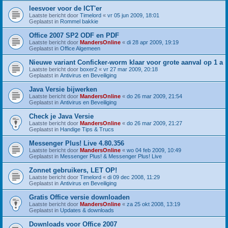
leesvoer voor de ICT'er
Laatste bericht door
Timelord
«
vr 05 jun 2009, 18:01
Geplaatst in
Rommel bakkie
Office 2007 SP2 ODF en PDF
Laatste bericht door
MandersOnline
«
di 28 apr 2009, 19:19
Geplaatst in
Office Algemeen
Nieuwe variant Conficker-worm klaar voor grote aanval op 1 a
Laatste bericht door
boxer2
«
vr 27 mar 2009, 20:18
Geplaatst in
Antivirus en Beveiliging
Java Versie bijwerken
Laatste bericht door
MandersOnline
«
do 26 mar 2009, 21:54
Geplaatst in
Antivirus en Beveiliging
Check je Java Versie
Laatste bericht door
MandersOnline
«
do 26 mar 2009, 21:27
Geplaatst in
Handige Tips & Trucs
Messenger Plus! Live 4.80.356
Laatste bericht door
MandersOnline
«
wo 04 feb 2009, 10:49
Geplaatst in
Messenger Plus! & Messenger Plus! Live
Zonnet gebruikers, LET OP!
Laatste bericht door
Timelord
«
di 09 dec 2008, 11:29
Geplaatst in
Antivirus en Beveiliging
Gratis Office versie downloaden
Laatste bericht door
MandersOnline
«
za 25 okt 2008, 13:19
Geplaatst in
Updates & downloads
Downloads voor Office 2007