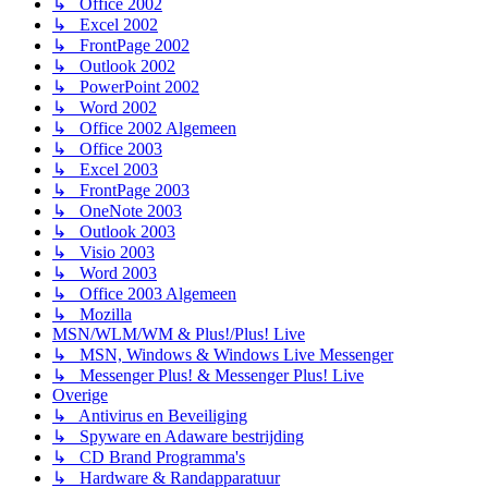
↳ Office 2002
↳ Excel 2002
↳ FrontPage 2002
↳ Outlook 2002
↳ PowerPoint 2002
↳ Word 2002
↳ Office 2002 Algemeen
↳ Office 2003
↳ Excel 2003
↳ FrontPage 2003
↳ OneNote 2003
↳ Outlook 2003
↳ Visio 2003
↳ Word 2003
↳ Office 2003 Algemeen
↳ Mozilla
MSN/WLM/WM & Plus!/Plus! Live
↳ MSN, Windows & Windows Live Messenger
↳ Messenger Plus! & Messenger Plus! Live
Overige
↳ Antivirus en Beveiliging
↳ Spyware en Adaware bestrijding
↳ CD Brand Programma's
↳ Hardware & Randapparatuur