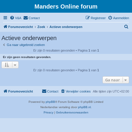
Manders Online forum
V&A
Contact
Registreer
Aanmelden
Z
Forumoverzicht
Zoek
Actieve onderwerpen
o
Actieve onderwerpen
e
Ga naar uitgebreid zoeken
k
Er zijn 0 resultaten gevonden • Pagina
1
van
1
Er zijn geen resultaten gevonden.
Er zijn 0 resultaten gevonden • Pagina
1
van
1
Ga naar
Forumoverzicht
Contact
Verwijder cookies
Alle tijden zijn
UTC+02:00
Powered by
phpBB
® Forum Software © phpBB Limited
Nederlandse vertaling door
phpBB.nl
.
Privacy
|
Gebruikersvoorwaarden