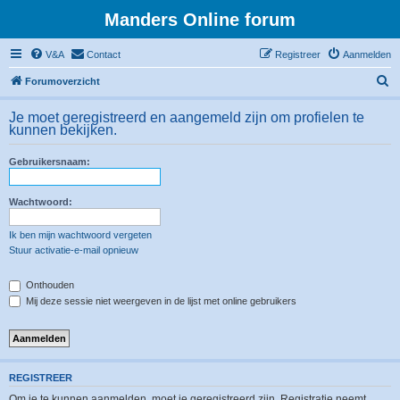
Manders Online forum
V&A
Contact
Registreer
Aanmelden
Z
Forumoverzicht
o
Je moet geregistreerd en aangemeld zijn om profielen te
e
kunnen bekijken.
k
Gebruikersnaam:
Wachtwoord:
Ik ben mijn wachtwoord vergeten
Stuur activatie-e-mail opnieuw
Onthouden
Mij deze sessie niet weergeven in de lijst met online gebruikers
REGISTREER
Om je te kunnen aanmelden, moet je geregistreerd zijn. Registratie neemt