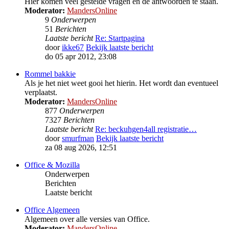
Hier komen veel gestelde vragen en de antwoorden te staan.
Moderator:
MandersOnline
9
Onderwerpen
51
Berichten
Laatste bericht
Re: Startpagina
door
ikke67
Bekijk laatste bericht
do 05 apr 2012, 23:08
Rommel bakkie
Als je het niet weet gooi het hierin. Het wordt dan eventueel
verplaatst.
Moderator:
MandersOnline
877
Onderwerpen
7327
Berichten
Laatste bericht
Re: beckuhgen4all registratie…
door
smurfman
Bekijk laatste bericht
za 08 aug 2026, 12:51
Office & Mozilla
Onderwerpen
Berichten
Laatste bericht
Office Algemeen
Algemeen over alle versies van Office.
Moderator:
MandersOnline