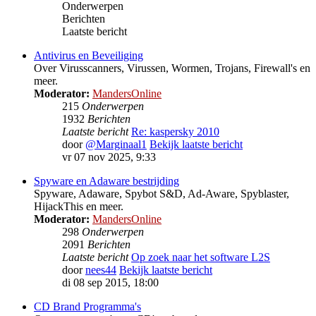
Onderwerpen
Berichten
Laatste bericht
Antivirus en Beveiliging
Over Virusscanners, Virussen, Wormen, Trojans, Firewall's en
meer.
Moderator:
MandersOnline
215
Onderwerpen
1932
Berichten
Laatste bericht
Re: kaspersky 2010
door
@Marginaal1
Bekijk laatste bericht
vr 07 nov 2025, 9:33
Spyware en Adaware bestrijding
Spyware, Adaware, Spybot S&D, Ad-Aware, Spyblaster,
HijackThis en meer.
Moderator:
MandersOnline
298
Onderwerpen
2091
Berichten
Laatste bericht
Op zoek naar het software L2S
door
nees44
Bekijk laatste bericht
di 08 sep 2015, 18:00
CD Brand Programma's