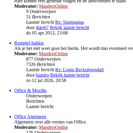
Hier komen veel gestelde vragen en de antwoorden te staan.
Moderator:
MandersOnline
9
Onderwerpen
51
Berichten
Laatste bericht
Re: Startpagina
door
ikke67
Bekijk laatste bericht
do 05 apr 2012, 23:08
Rommel bakkie
Als je het niet weet gooi het hierin. Het wordt dan eventueel ver
Moderator:
MandersOnline
877
Onderwerpen
7326
Berichten
Laatste bericht
Re: Login Beckuhgen4all
door
kianiro
Bekijk laatste bericht
zo 12 jul 2026, 20:58
Office & Mozilla
Onderwerpen
Berichten
Laatste bericht
Office Algemeen
Algemeen over alle versies van Office.
Moderator:
MandersOnline
176
Onderwerpen