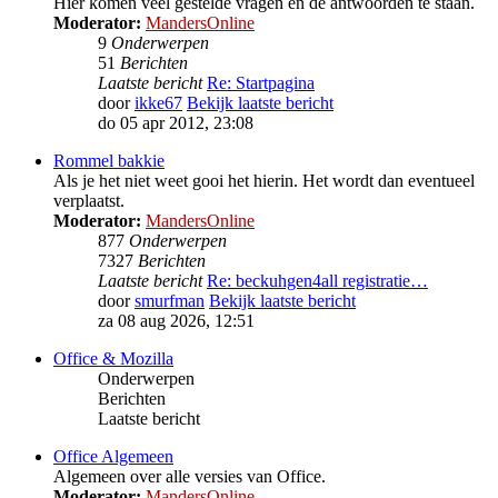
Hier komen veel gestelde vragen en de antwoorden te staan.
Moderator:
MandersOnline
9
Onderwerpen
51
Berichten
Laatste bericht
Re: Startpagina
door
ikke67
Bekijk laatste bericht
do 05 apr 2012, 23:08
Rommel bakkie
Als je het niet weet gooi het hierin. Het wordt dan eventueel
verplaatst.
Moderator:
MandersOnline
877
Onderwerpen
7327
Berichten
Laatste bericht
Re: beckuhgen4all registratie…
door
smurfman
Bekijk laatste bericht
za 08 aug 2026, 12:51
Office & Mozilla
Onderwerpen
Berichten
Laatste bericht
Office Algemeen
Algemeen over alle versies van Office.
Moderator:
MandersOnline