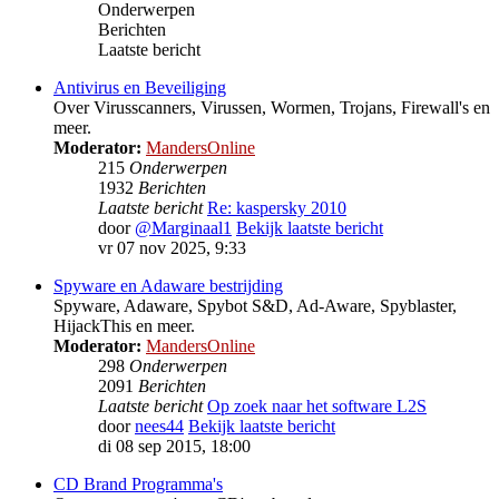
Onderwerpen
Berichten
Laatste bericht
Antivirus en Beveiliging
Over Virusscanners, Virussen, Wormen, Trojans, Firewall's en
meer.
Moderator:
MandersOnline
215
Onderwerpen
1932
Berichten
Laatste bericht
Re: kaspersky 2010
door
@Marginaal1
Bekijk laatste bericht
vr 07 nov 2025, 9:33
Spyware en Adaware bestrijding
Spyware, Adaware, Spybot S&D, Ad-Aware, Spyblaster,
HijackThis en meer.
Moderator:
MandersOnline
298
Onderwerpen
2091
Berichten
Laatste bericht
Op zoek naar het software L2S
door
nees44
Bekijk laatste bericht
di 08 sep 2015, 18:00
CD Brand Programma's