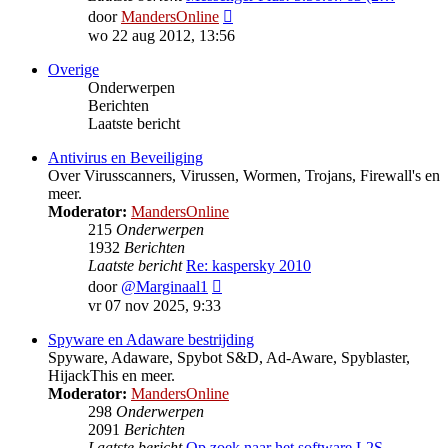
Bekijk
door
MandersOnline
laatste
wo 22 aug 2012, 13:56
bericht
Overige
Onderwerpen
Berichten
Laatste bericht
Antivirus en Beveiliging
Over Virusscanners, Virussen, Wormen, Trojans, Firewall's en
meer.
Moderator:
MandersOnline
215
Onderwerpen
1932
Berichten
Laatste bericht
Re: kaspersky 2010
Bekijk
door
@Marginaal1
laatste
vr 07 nov 2025, 9:33
bericht
Spyware en Adaware bestrijding
Spyware, Adaware, Spybot S&D, Ad-Aware, Spyblaster,
HijackThis en meer.
Moderator:
MandersOnline
298
Onderwerpen
2091
Berichten
Laatste bericht
Op zoek naar het software L2S