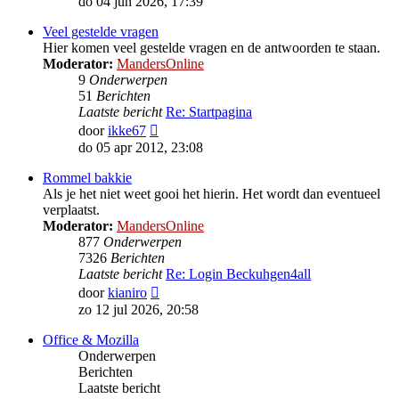
do 04 jun 2026, 17:39
bericht
Veel gestelde vragen
Hier komen veel gestelde vragen en de antwoorden te staan.
Moderator:
MandersOnline
9
Onderwerpen
51
Berichten
Laatste bericht
Re: Startpagina
Bekijk
door
ikke67
laatste
do 05 apr 2012, 23:08
bericht
Rommel bakkie
Als je het niet weet gooi het hierin. Het wordt dan eventueel
verplaatst.
Moderator:
MandersOnline
877
Onderwerpen
7326
Berichten
Laatste bericht
Re: Login Beckuhgen4all
Bekijk
door
kianiro
laatste
zo 12 jul 2026, 20:58
bericht
Office & Mozilla
Onderwerpen
Berichten
Laatste bericht