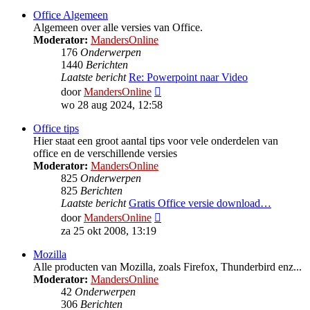
Office Algemeen
Algemeen over alle versies van Office.
Moderator:
MandersOnline
176
Onderwerpen
1440
Berichten
Laatste bericht
Re: Powerpoint naar Video
Bekijk
door
MandersOnline
laatste
wo 28 aug 2024, 12:58
bericht
Office tips
Hier staat een groot aantal tips voor vele onderdelen van
office en de verschillende versies
Moderator:
MandersOnline
825
Onderwerpen
825
Berichten
Laatste bericht
Gratis Office versie download…
Bekijk
door
MandersOnline
laatste
za 25 okt 2008, 13:19
bericht
Mozilla
Alle producten van Mozilla, zoals Firefox, Thunderbird enz...
Moderator:
MandersOnline
42
Onderwerpen
306
Berichten