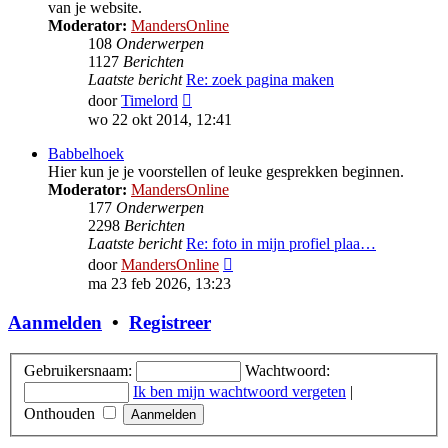
van je website.
Moderator:
MandersOnline
108
Onderwerpen
1127
Berichten
Laatste bericht
Re: zoek pagina maken
Bekijk
door
Timelord
laatste
wo 22 okt 2014, 12:41
bericht
Babbelhoek
Hier kun je je voorstellen of leuke gesprekken beginnen.
Moderator:
MandersOnline
177
Onderwerpen
2298
Berichten
Laatste bericht
Re: foto in mijn profiel plaa…
Bekijk
door
MandersOnline
laatste
ma 23 feb 2026, 13:23
bericht
Aanmelden
•
Registreer
Gebruikersnaam:
Wachtwoord:
Ik ben mijn wachtwoord vergeten
|
Onthouden