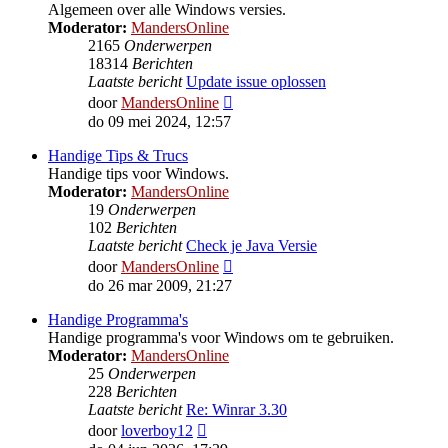
Algemeen over alle Windows versies.
Moderator:
MandersOnline
2165
Onderwerpen
18314
Berichten
Laatste bericht
Update issue oplossen
Bekijk
door
MandersOnline
laatste
do 09 mei 2024, 12:57
bericht
Handige Tips & Trucs
Handige tips voor Windows.
Moderator:
MandersOnline
19
Onderwerpen
102
Berichten
Laatste bericht
Check je Java Versie
Bekijk
door
MandersOnline
laatste
do 26 mar 2009, 21:27
bericht
Handige Programma's
Handige programma's voor Windows om te gebruiken.
Moderator:
MandersOnline
25
Onderwerpen
228
Berichten
Laatste bericht
Re: Winrar 3.30
Bekijk
door
loverboy12
laatste