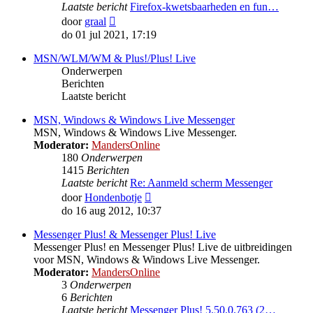
Laatste bericht
Firefox-kwetsbaarheden en fun…
Bekijk
door
graal
laatste
do 01 jul 2021, 17:19
bericht
MSN/WLM/WM & Plus!/Plus! Live
Onderwerpen
Berichten
Laatste bericht
MSN, Windows & Windows Live Messenger
MSN, Windows & Windows Live Messenger.
Moderator:
MandersOnline
180
Onderwerpen
1415
Berichten
Laatste bericht
Re: Aanmeld scherm Messenger
Bekijk
door
Hondenbotje
laatste
do 16 aug 2012, 10:37
bericht
Messenger Plus! & Messenger Plus! Live
Messenger Plus! en Messenger Plus! Live de uitbreidingen
voor MSN, Windows & Windows Live Messenger.
Moderator:
MandersOnline
3
Onderwerpen
6
Berichten
Laatste bericht
Messenger Plus! 5.50.0.763 (2…