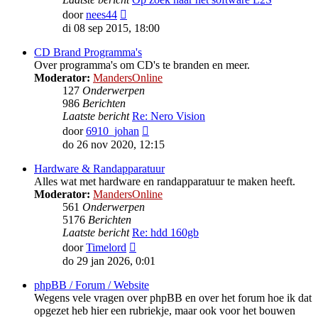
Bekijk
door
nees44
laatste
di 08 sep 2015, 18:00
bericht
CD Brand Programma's
Over programma's om CD's te branden en meer.
Moderator:
MandersOnline
127
Onderwerpen
986
Berichten
Laatste bericht
Re: Nero Vision
Bekijk
door
6910_johan
laatste
do 26 nov 2020, 12:15
bericht
Hardware & Randapparatuur
Alles wat met hardware en randapparatuur te maken heeft.
Moderator:
MandersOnline
561
Onderwerpen
5176
Berichten
Laatste bericht
Re: hdd 160gb
Bekijk
door
Timelord
laatste
do 29 jan 2026, 0:01
bericht
phpBB / Forum / Website
Wegens vele vragen over phpBB en over het forum hoe ik dat
opgezet heb hier een rubriekje, maar ook voor het bouwen