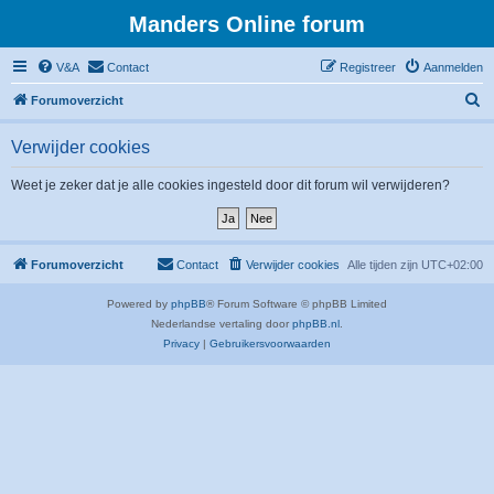
Manders Online forum
V&A
Contact
Registreer
Aanmelden
Z
Forumoverzicht
o
Verwijder cookies
e
k
Weet je zeker dat je alle cookies ingesteld door dit forum wil verwijderen?
Forumoverzicht
Contact
Verwijder cookies
Alle tijden zijn
UTC+02:00
Powered by
phpBB
® Forum Software © phpBB Limited
Nederlandse vertaling door
phpBB.nl
.
Privacy
|
Gebruikersvoorwaarden