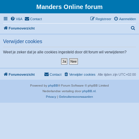
Manders Online forum
V&A
Contact
Registreer
Aanmelden
Z
Forumoverzicht
o
Verwijder cookies
e
k
Weet je zeker dat je alle cookies ingesteld door dit forum wil verwijderen?
Forumoverzicht
Contact
Verwijder cookies
Alle tijden zijn
UTC+02:00
Powered by
phpBB
® Forum Software © phpBB Limited
Nederlandse vertaling door
phpBB.nl
.
Privacy
|
Gebruikersvoorwaarden