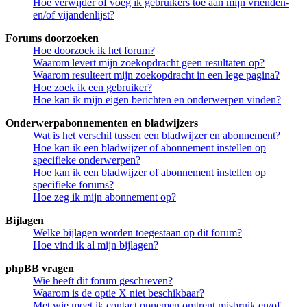
Hoe verwijder of voeg ik gebruikers toe aan mijn vrienden-
en/of vijandenlijst?
Forums doorzoeken
Hoe doorzoek ik het forum?
Waarom levert mijn zoekopdracht geen resultaten op?
Waarom resulteert mijn zoekopdracht in een lege pagina?
Hoe zoek ik een gebruiker?
Hoe kan ik mijn eigen berichten en onderwerpen vinden?
Onderwerpabonnementen en bladwijzers
Wat is het verschil tussen een bladwijzer en abonnement?
Hoe kan ik een bladwijzer of abonnement instellen op
specifieke onderwerpen?
Hoe kan ik een bladwijzer of abonnement instellen op
specifieke forums?
Hoe zeg ik mijn abonnement op?
Bijlagen
Welke bijlagen worden toegestaan op dit forum?
Hoe vind ik al mijn bijlagen?
phpBB vragen
Wie heeft dit forum geschreven?
Waarom is de optie X niet beschikbaar?
Met wie moet ik contact opnemen omtrent misbruik en/of