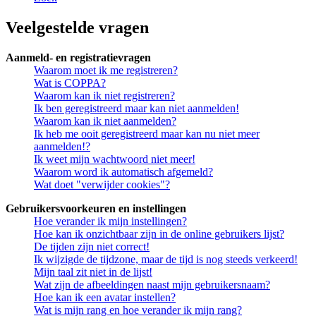
Veelgestelde vragen
Aanmeld- en registratievragen
Waarom moet ik me registreren?
Wat is COPPA?
Waarom kan ik niet registreren?
Ik ben geregistreerd maar kan niet aanmelden!
Waarom kan ik niet aanmelden?
Ik heb me ooit geregistreerd maar kan nu niet meer
aanmelden!?
Ik weet mijn wachtwoord niet meer!
Waarom word ik automatisch afgemeld?
Wat doet "verwijder cookies"?
Gebruikersvoorkeuren en instellingen
Hoe verander ik mijn instellingen?
Hoe kan ik onzichtbaar zijn in de online gebruikers lijst?
De tijden zijn niet correct!
Ik wijzigde de tijdzone, maar de tijd is nog steeds verkeerd!
Mijn taal zit niet in de lijst!
Wat zijn de afbeeldingen naast mijn gebruikersnaam?
Hoe kan ik een avatar instellen?
Wat is mijn rang en hoe verander ik mijn rang?