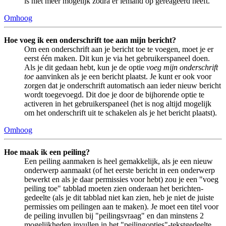
is niet meer mogelijk zodra er iemand op gereageerd heeft.
Omhoog
Hoe voeg ik een onderschrift toe aan mijn bericht?
Om een onderschrift aan je bericht toe te voegen, moet je er
eerst één maken. Dit kun je via het gebruikerspaneel doen.
Als je dit gedaan hebt, kun je de optie
voeg mijn onderschrift
toe
aanvinken als je een bericht plaatst. Je kunt er ook voor
zorgen dat je onderschrift automatisch aan ieder nieuw bericht
wordt toegevoegd. Dit doe je door de bijhorende optie te
activeren in het gebruikerspaneel (het is nog altijd mogelijk
om het onderschrift uit te schakelen als je het bericht plaatst).
Omhoog
Hoe maak ik een peiling?
Een peiling aanmaken is heel gemakkelijk, als je een nieuw
onderwerp aanmaakt (of het eerste bericht in een onderwerp
bewerkt en als je daar permissies voor hebt) zou je een "voeg
peiling toe" tabblad moeten zien onderaan het berichten-
gedeelte (als je dit tabblad niet kan zien, heb je niet de juiste
permissies om peilingen aan te maken). Je moet een titel voor
de peiling invullen bij "peilingsvraag" en dan minstens 2
mogelijkheden invullen in het "peilingopties"-tekstgedeelte