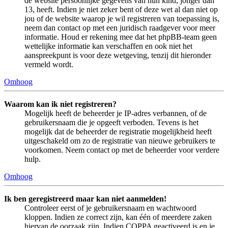
de website persoonlijke gegevens van hun kind, jonger dan
13, heeft. Indien je niet zeker bent of deze wet al dan niet op
jou of de website waarop je wil registreren van toepassing is,
neem dan contact op met een juridisch raadgever voor meer
informatie. Houd er rekening mee dat het phpBB-team geen
wettelijke informatie kan verschaffen en ook niet het
aanspreekpunt is voor deze wetgeving, tenzij dit hieronder
vermeld wordt.
Omhoog
Waarom kan ik niet registreren?
Mogelijk heeft de beheerder je IP-adres verbannen, of de
gebruikersnaam die je opgeeft verboden. Tevens is het
mogelijk dat de beheerder de registratie mogelijkheid heeft
uitgeschakeld om zo de registratie van nieuwe gebruikers te
voorkomen. Neem contact op met de beheerder voor verdere
hulp.
Omhoog
Ik ben geregistreerd maar kan niet aanmelden!
Controleer eerst of je gebruikersnaam en wachtwoord
kloppen. Indien ze correct zijn, kan één of meerdere zaken
hiervan de oorzaak zijn. Indien COPPA geactiveerd is en je