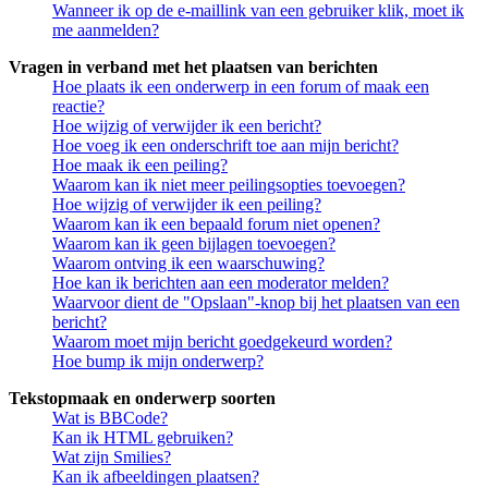
Wanneer ik op de e-maillink van een gebruiker klik, moet ik
me aanmelden?
Vragen in verband met het plaatsen van berichten
Hoe plaats ik een onderwerp in een forum of maak een
reactie?
Hoe wijzig of verwijder ik een bericht?
Hoe voeg ik een onderschrift toe aan mijn bericht?
Hoe maak ik een peiling?
Waarom kan ik niet meer peilingsopties toevoegen?
Hoe wijzig of verwijder ik een peiling?
Waarom kan ik een bepaald forum niet openen?
Waarom kan ik geen bijlagen toevoegen?
Waarom ontving ik een waarschuwing?
Hoe kan ik berichten aan een moderator melden?
Waarvoor dient de "Opslaan"-knop bij het plaatsen van een
bericht?
Waarom moet mijn bericht goedgekeurd worden?
Hoe bump ik mijn onderwerp?
Tekstopmaak en onderwerp soorten
Wat is BBCode?
Kan ik HTML gebruiken?
Wat zijn Smilies?
Kan ik afbeeldingen plaatsen?