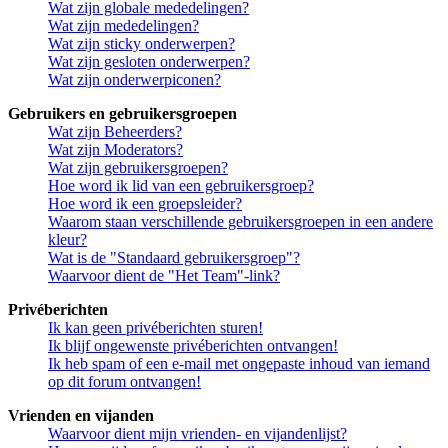
Wat zijn globale mededelingen?
Wat zijn mededelingen?
Wat zijn sticky onderwerpen?
Wat zijn gesloten onderwerpen?
Wat zijn onderwerpiconen?
Gebruikers en gebruikersgroepen
Wat zijn Beheerders?
Wat zijn Moderators?
Wat zijn gebruikersgroepen?
Hoe word ik lid van een gebruikersgroep?
Hoe word ik een groepsleider?
Waarom staan verschillende gebruikersgroepen in een andere
kleur?
Wat is de "Standaard gebruikersgroep"?
Waarvoor dient de "Het Team"-link?
Privéberichten
Ik kan geen privéberichten sturen!
Ik blijf ongewenste privéberichten ontvangen!
Ik heb spam of een e-mail met ongepaste inhoud van iemand
op dit forum ontvangen!
Vrienden en vijanden
Waarvoor dient mijn vrienden- en vijandenlijst?