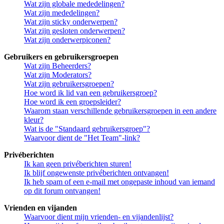
Wat zijn globale mededelingen?
Wat zijn mededelingen?
Wat zijn sticky onderwerpen?
Wat zijn gesloten onderwerpen?
Wat zijn onderwerpiconen?
Gebruikers en gebruikersgroepen
Wat zijn Beheerders?
Wat zijn Moderators?
Wat zijn gebruikersgroepen?
Hoe word ik lid van een gebruikersgroep?
Hoe word ik een groepsleider?
Waarom staan verschillende gebruikersgroepen in een andere
kleur?
Wat is de "Standaard gebruikersgroep"?
Waarvoor dient de "Het Team"-link?
Privéberichten
Ik kan geen privéberichten sturen!
Ik blijf ongewenste privéberichten ontvangen!
Ik heb spam of een e-mail met ongepaste inhoud van iemand
op dit forum ontvangen!
Vrienden en vijanden
Waarvoor dient mijn vrienden- en vijandenlijst?