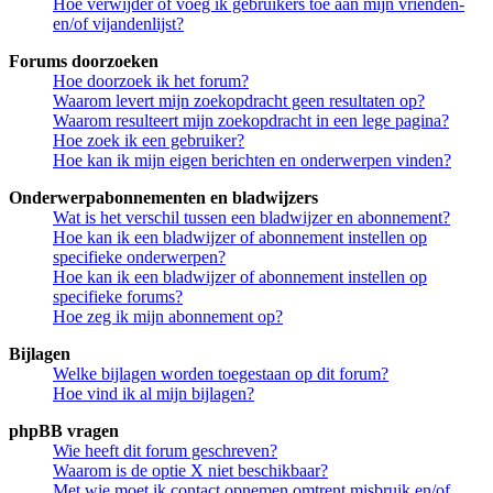
Hoe verwijder of voeg ik gebruikers toe aan mijn vrienden-
en/of vijandenlijst?
Forums doorzoeken
Hoe doorzoek ik het forum?
Waarom levert mijn zoekopdracht geen resultaten op?
Waarom resulteert mijn zoekopdracht in een lege pagina?
Hoe zoek ik een gebruiker?
Hoe kan ik mijn eigen berichten en onderwerpen vinden?
Onderwerpabonnementen en bladwijzers
Wat is het verschil tussen een bladwijzer en abonnement?
Hoe kan ik een bladwijzer of abonnement instellen op
specifieke onderwerpen?
Hoe kan ik een bladwijzer of abonnement instellen op
specifieke forums?
Hoe zeg ik mijn abonnement op?
Bijlagen
Welke bijlagen worden toegestaan op dit forum?
Hoe vind ik al mijn bijlagen?
phpBB vragen
Wie heeft dit forum geschreven?
Waarom is de optie X niet beschikbaar?
Met wie moet ik contact opnemen omtrent misbruik en/of