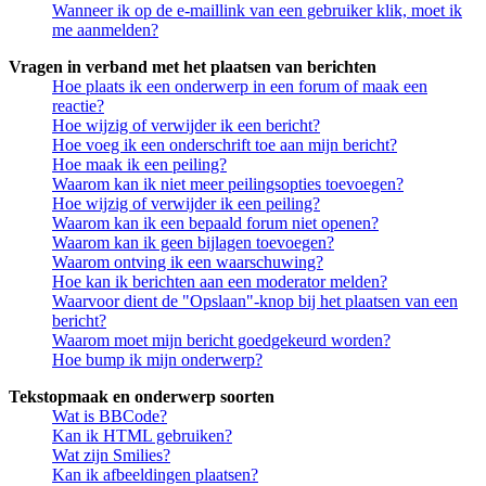
Wanneer ik op de e-maillink van een gebruiker klik, moet ik
me aanmelden?
Vragen in verband met het plaatsen van berichten
Hoe plaats ik een onderwerp in een forum of maak een
reactie?
Hoe wijzig of verwijder ik een bericht?
Hoe voeg ik een onderschrift toe aan mijn bericht?
Hoe maak ik een peiling?
Waarom kan ik niet meer peilingsopties toevoegen?
Hoe wijzig of verwijder ik een peiling?
Waarom kan ik een bepaald forum niet openen?
Waarom kan ik geen bijlagen toevoegen?
Waarom ontving ik een waarschuwing?
Hoe kan ik berichten aan een moderator melden?
Waarvoor dient de "Opslaan"-knop bij het plaatsen van een
bericht?
Waarom moet mijn bericht goedgekeurd worden?
Hoe bump ik mijn onderwerp?
Tekstopmaak en onderwerp soorten
Wat is BBCode?
Kan ik HTML gebruiken?
Wat zijn Smilies?
Kan ik afbeeldingen plaatsen?