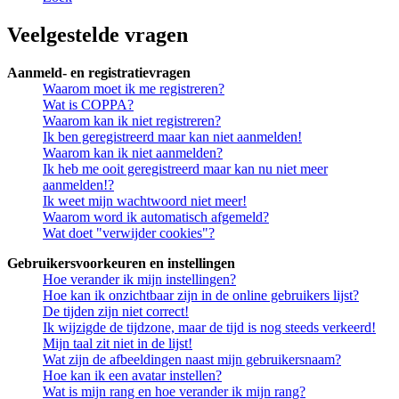
Veelgestelde vragen
Aanmeld- en registratievragen
Waarom moet ik me registreren?
Wat is COPPA?
Waarom kan ik niet registreren?
Ik ben geregistreerd maar kan niet aanmelden!
Waarom kan ik niet aanmelden?
Ik heb me ooit geregistreerd maar kan nu niet meer
aanmelden!?
Ik weet mijn wachtwoord niet meer!
Waarom word ik automatisch afgemeld?
Wat doet "verwijder cookies"?
Gebruikersvoorkeuren en instellingen
Hoe verander ik mijn instellingen?
Hoe kan ik onzichtbaar zijn in de online gebruikers lijst?
De tijden zijn niet correct!
Ik wijzigde de tijdzone, maar de tijd is nog steeds verkeerd!
Mijn taal zit niet in de lijst!
Wat zijn de afbeeldingen naast mijn gebruikersnaam?
Hoe kan ik een avatar instellen?
Wat is mijn rang en hoe verander ik mijn rang?