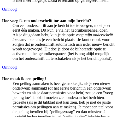
is niet meer mogelijk zodra er iemand op gereageerd heeft.
Omhoog
Hoe voeg ik een onderschrift toe aan mijn bericht?
Om een onderschrift aan je bericht toe te voegen, moet je er
eerst één maken. Dit kun je via het gebruikerspaneel doen.
Als je dit gedaan hebt, kun je de optie
voeg mijn onderschrift
toe
aanvinken als je een bericht plaatst. Je kunt er ook voor
zorgen dat je onderschrift automatisch aan ieder nieuw bericht
wordt toegevoegd. Dit doe je door de bijhorende optie te
activeren in het gebruikerspaneel (het is nog altijd mogelijk
om het onderschrift uit te schakelen als je het bericht plaatst).
Omhoog
Hoe maak ik een peiling?
Een peiling aanmaken is heel gemakkelijk, als je een nieuw
onderwerp aanmaakt (of het eerste bericht in een onderwerp
bewerkt en als je daar permissies voor hebt) zou je een "voeg
peiling toe" tabblad moeten zien onderaan het berichten-
gedeelte (als je dit tabblad niet kan zien, heb je niet de juiste
permissies om peilingen aan te maken). Je moet een titel voor
de peiling invullen bij "peilingsvraag" en dan minstens 2
mogelijkheden invullen in het "peilingopties"-tekstgedeelte