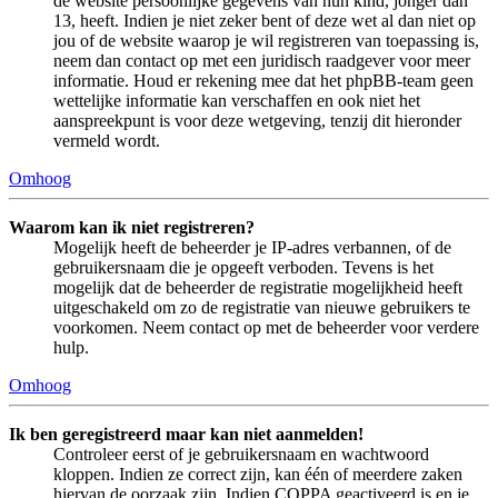
de website persoonlijke gegevens van hun kind, jonger dan
13, heeft. Indien je niet zeker bent of deze wet al dan niet op
jou of de website waarop je wil registreren van toepassing is,
neem dan contact op met een juridisch raadgever voor meer
informatie. Houd er rekening mee dat het phpBB-team geen
wettelijke informatie kan verschaffen en ook niet het
aanspreekpunt is voor deze wetgeving, tenzij dit hieronder
vermeld wordt.
Omhoog
Waarom kan ik niet registreren?
Mogelijk heeft de beheerder je IP-adres verbannen, of de
gebruikersnaam die je opgeeft verboden. Tevens is het
mogelijk dat de beheerder de registratie mogelijkheid heeft
uitgeschakeld om zo de registratie van nieuwe gebruikers te
voorkomen. Neem contact op met de beheerder voor verdere
hulp.
Omhoog
Ik ben geregistreerd maar kan niet aanmelden!
Controleer eerst of je gebruikersnaam en wachtwoord
kloppen. Indien ze correct zijn, kan één of meerdere zaken
hiervan de oorzaak zijn. Indien COPPA geactiveerd is en je