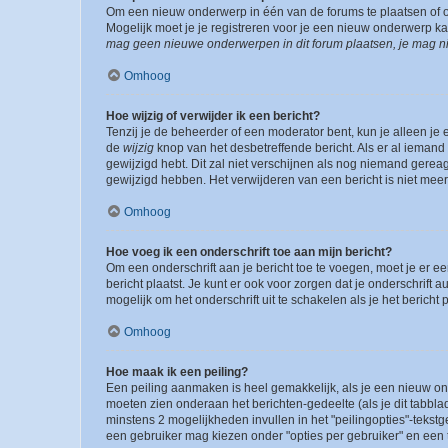
Om een nieuw onderwerp in één van de forums te plaatsen of 
Mogelijk moet je je registreren voor je een nieuw onderwerp k
mag geen nieuwe onderwerpen in dit forum plaatsen, je mag ni
Omhoog
Hoe wijzig of verwijder ik een bericht?
Tenzij je de beheerder of een moderator bent, kun je alleen je 
de
wijzig
knop van het desbetreffende bericht. Als er al iemand o
gewijzigd hebt. Dit zal niet verschijnen als nog niemand gere
gewijzigd hebben. Het verwijderen van een bericht is niet mee
Omhoog
Hoe voeg ik een onderschrift toe aan mijn bericht?
Om een onderschrift aan je bericht toe te voegen, moet je er ee
bericht plaatst. Je kunt er ook voor zorgen dat je onderschrift 
mogelijk om het onderschrift uit te schakelen als je het bericht p
Omhoog
Hoe maak ik een peiling?
Een peiling aanmaken is heel gemakkelijk, als je een nieuw ond
moeten zien onderaan het berichten-gedeelte (als je dit tabblad 
minstens 2 mogelijkheden invullen in het "peilingopties"-tekstg
een gebruiker mag kiezen onder "opties per gebruiker" en een ti