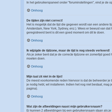
In het gebruikerspaneel onder "foruminstellingen", vind je de o
Omhoog
De tijden zijn niet correct!
Het is mogelijk dat de tijd die gegeven wordt van een andere ti
Amsterdam, New York, Sydney, enz.). Wees er bewust van dat he
geregistreerd bent is dit een goed moment om dit te doen.
Omhoog
Ik wijzigde de tijdzone, maar de tijd is nog steeds verkeerd!
Als je zeker bent dat je de correcte tijdzone en zomertijd goed
moeten doen.
Omhoog
Mijn taal zit niet in de lijst!
De meest voorkomende reden hiervoor is dat de beheerder je taal 
je nodig hebt, wil installeren. Indien het nog niet bestaat, m
pagina).
Omhoog
Wat zijn de afbeeldingen naast mijn gebruikersnaam?
Er kunnen 2 afbeeldingen bij een gebruikersnaam staan als je be