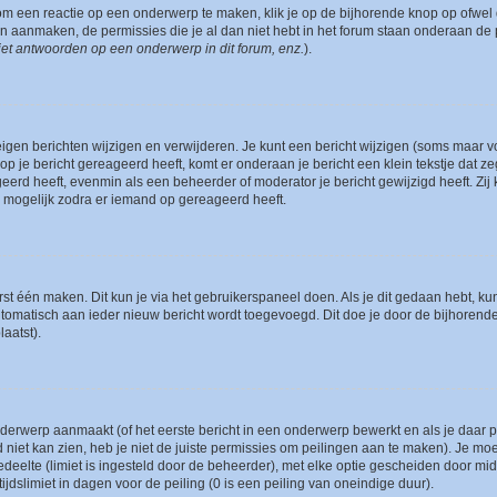
om een reactie op een onderwerp te maken, klik je op de bijhorende knop op ofwe
an aanmaken, de permissies die je al dan niet hebt in het forum staan onderaan de
et antwoorden op een onderwerp in dit forum, enz.
).
eigen berichten wijzigen en verwijderen. Je kunt een bericht wijzigen (soms maar voo
p je bericht gereageerd heeft, komt er onderaan je bericht een klein tekstje dat ze
ageerd heeft, evenmin als een beheerder of moderator je bericht gewijzigd heeft. 
r mogelijk zodra er iemand op gereageerd heeft.
rst één maken. Dit kun je via het gebruikerspaneel doen. Als je dit gedaan hebt, ku
automatisch aan ieder nieuw bericht wordt toegevoegd. Dit doe je door de bijhorende 
laatst).
erwerp aanmaakt (of het eerste bericht in een onderwerp bewerkt en als je daar pe
niet kan zien, heb je niet de juiste permissies om peilingen aan te maken). Je moet 
edeelte (limiet is ingesteld door de beheerder), met elke optie gescheiden door mi
jdslimiet in dagen voor de peiling (0 is een peiling van oneindige duur).