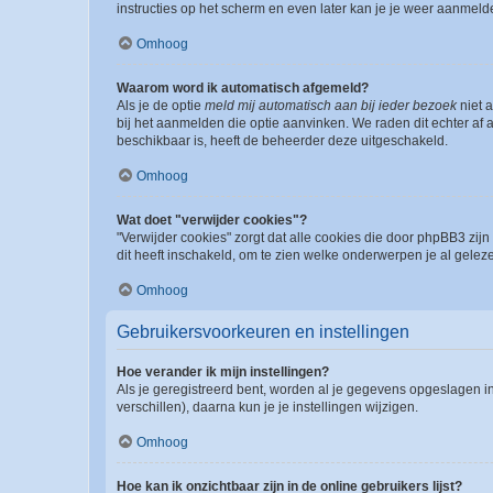
instructies op het scherm en even later kan je je weer aanmeld
Omhoog
Waarom word ik automatisch afgemeld?
Als je de optie
meld mij automatisch aan bij ieder bezoek
niet 
bij het aanmelden die optie aanvinken. We raden dit echter af a
beschikbaar is, heeft de beheerder deze uitgeschakeld.
Omhoog
Wat doet "verwijder cookies"?
"Verwijder cookies" zorgt dat alle cookies die door phpBB3 z
dit heeft inschakeld, om te zien welke onderwerpen je al gelez
Omhoog
Gebruikersvoorkeuren en instellingen
Hoe verander ik mijn instellingen?
Als je geregistreerd bent, worden al je gegevens opgeslagen i
verschillen), daarna kun je je instellingen wijzigen.
Omhoog
Hoe kan ik onzichtbaar zijn in de online gebruikers lijst?