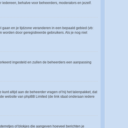
voor iedereen, behalve voor beheerders, moderators en jezelf.
eel gaan en je tijdzone veranderen in een bepaald gebied (vb:
 worden door geregistreerde gebruikers. Als je nog niet
er verkeerd ingesteld en zullen de beheerders een aanpassing
 kunt altijd aan de beheerder vragen of hij het talenpakket, dat
p de website van phpBB Limited (de link staat onderaan iedere
sterretjes of blokjes die aangeven hoeveel berichten je