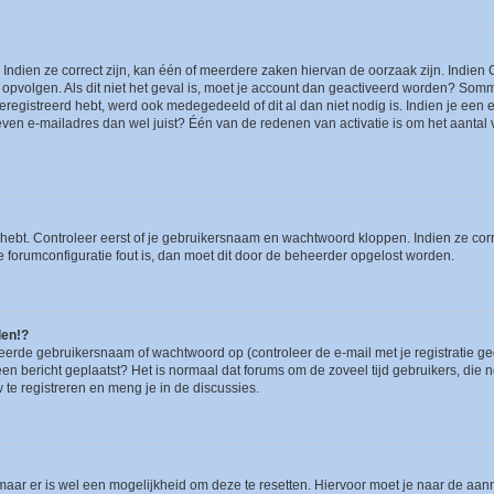
ndien ze correct zijn, kan één of meerdere zaken hiervan de oorzaak zijn. Indien C
es opvolgen. Als dit niet het geval is, moet je account dan geactiveerd worden? S
geregistreerd hebt, werd ook medegedeeld of dit al dan niet nodig is. Indien je een
ven e-mailadres dan wel juist? Één van de redenen van activatie is om het aantal va
 hebt. Controleer eerst of je gebruikersnaam en wachtwoord kloppen. Indien ze cor
 de forumconfiguratie fout is, dan moet dit door de beheerder opgelost worden.
den!?
eerde gebruikersnaam of wachtwoord op (controleer de e-mail met je registratie g
it een bericht geplaatst? Het is normaal dat forums om de zoveel tijd gebruikers, di
e registreren en meng je in de discussies.
 maar er is wel een mogelijkheid om deze te resetten. Hiervoor moet je naar de a