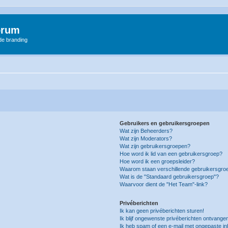
orum
 de branding
Gebruikers en gebruikersgroepen
Wat zijn Beheerders?
Wat zijn Moderators?
Wat zijn gebruikersgroepen?
Hoe word ik lid van een gebruikersgroep?
Hoe word ik een groepsleider?
Waarom staan verschillende gebruikersgroe
Wat is de "Standaard gebruikersgroep"?
Waarvoor dient de "Het Team"-link?
Privéberichten
Ik kan geen privéberichten sturen!
Ik blijf ongewenste privéberichten ontvange
Ik heb spam of een e-mail met ongepaste i