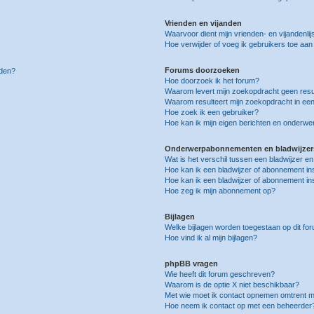
Vrienden en vijanden
Waarvoor dient mijn vrienden- en vijandenlij
Hoe verwijder of voeg ik gebruikers toe aan m
Forums doorzoeken
lden?
Hoe doorzoek ik het forum?
Waarom levert mijn zoekopdracht geen resu
Waarom resulteert mijn zoekopdracht in een
Hoe zoek ik een gebruiker?
Hoe kan ik mijn eigen berichten en onderw
Onderwerpabonnementen en bladwijzer
Wat is het verschil tussen een bladwijzer 
Hoe kan ik een bladwijzer of abonnement in
Hoe kan ik een bladwijzer of abonnement ins
Hoe zeg ik mijn abonnement op?
Bijlagen
Welke bijlagen worden toegestaan op dit fo
Hoe vind ik al mijn bijlagen?
phpBB vragen
Wie heeft dit forum geschreven?
Waarom is de optie X niet beschikbaar?
Met wie moet ik contact opnemen omtrent mis
Hoe neem ik contact op met een beheerder