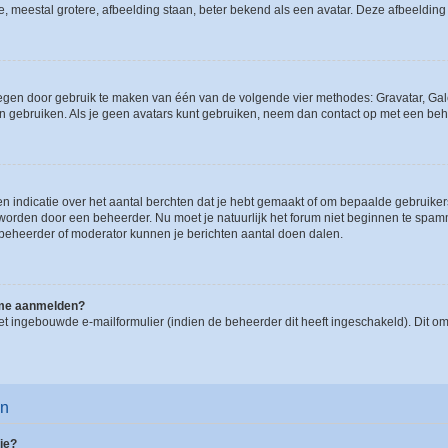
e, meestal grotere, afbeelding staan, beter bekend als een avatar. Deze afbeelding 
oegen door gebruik te maken van één van de volgende vier methodes: Gravatar, Gale
n gebruiken. Als je geen avatars kunt gebruiken, neem dan contact op met een beh
indicatie over het aantal berchten dat je hebt gemaakt of om bepaalde gebruikers 
d worden door een beheerder. Nu moet je natuurlijk het forum niet beginnen te sp
en beheerder of moderator kunnen je berichten aantal doen dalen.
k me aanmelden?
t ingebouwde e-mailformulier (indien de beheerder dit heeft ingeschakeld). Dit o
en
ie?