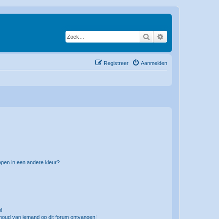
Zoek
Uitgebreid zoeken
Registreer
Aanmelden
pen in een andere kleur?
n!
nhoud van iemand op dit forum ontvangen!