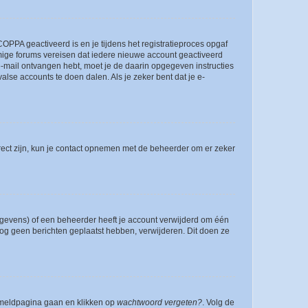
OPPA geactiveerd is en je tijdens het registratieproces opgaf
ommige forums vereisen dat iedere nieuwe account geactiveerd
 e-mail ontvangen hebt, moet je de daarin opgegeven instructies
lse accounts te doen dalen. Als je zeker bent dat je e-
rect zijn, kun je contact opnemen met de beheerder om er zeker
egevens) of een beheerder heeft je account verwijderd om één
e nog geen berichten geplaatst hebben, verwijderen. Dit doen ze
anmeldpagina gaan en klikken op
wachtwoord vergeten?
. Volg de