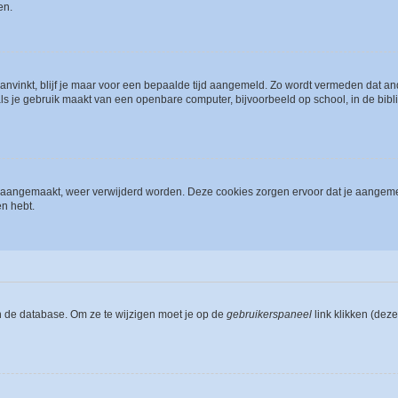
en.
aanvinkt, blijf je maar voor een bepaalde tijd aangemeld. Zo wordt vermeden dat a
ls je gebruik maakt van een openbare computer, bijvoorbeeld op school, in de biblio
ijn aangemaakt, weer verwijderd worden. Deze cookies zorgen ervoor dat je aangem
en hebt.
n de database. Om ze te wijzigen moet je op de
gebruikerspaneel
link klikken (dez