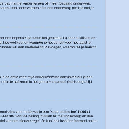
l de pagina met onderwerpen of in een bepaald onderwerp.
 pagina met onderwerpen of in een onderwerp (de lijst met
je
r een beperkte tijd nadat het geplaatst is) door te klikken op
gt hoeveel keer en wanneer je het bericht voor het laatst je
Zij kunnen wel een mededeling toevoegen, waarom ze je bericht
n je de optie
voeg mijn onderschrift toe
aanvinken als je een
optie te activeren in het gebruikerspaneel (het is nog altijd
rmissies voor hebt) zou je een "voeg peiling toe" tabblad
een titel voor de peiling invullen bij "peilingsvraag" en dan
ddel van een nieuwe regel. Je kunt ook instellen hoeveel opties