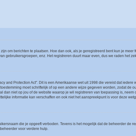
 zijn om berichten te plaatsen. Hoe dan ook, als je geregistreerd bent kun je meer
 van gebruikersgroepen, enz. Het registreren duurt maar even, dus we raden het ze
acy and Protection Act". Dit is een Amerikaanse wet uit 1998 die vereist dat ieder
 toestemming moet schriftelijk of op een andere wijze gegeven worden, zodat de 
et al dan niet op jou of de website waarop je wil registreren van toepassing is, nee
lijke informatie kan verschaffen en ook niet het aanspreekpunt is voor deze wetge
ikersnaam die je opgeeft verboden. Tevens is het mogelijk dat de beheerder de regi
beheerder voor verdere hulp.