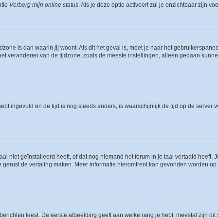
ptie
Verberg mijn online status
. Als je deze optie activeert zul je onzichtbaar zijn 
jdzone is dan waarin jij woont. Als dit het geval is, moet je naar het gebruikerspan
t veranderen van de tijdzone, zoals de meeste instellingen, alleen gedaan kunnen
 hebt ingevuld en de tijd is nog steeds anders, is waarschijnlijk de tijd op de serv
niet geïnstalleerd heeft, of dat nog niemand het forum in je taal vertaald heeft. Je
ag je gerust de vertaling maken. Meer informatie hieromtrent kan gevonden worden o
richten leest. De eerste afbeelding geeft aan welke rang je hebt, meestal zijn dit 