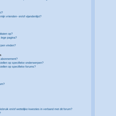
st?
ijn vrienden- en/of vijandenlijst?
ltaten op?
 lege pagina?
erpen vinden?
s
en abonnement?
stellen op specifieke onderwerpen?
tellen op specifieke forums?
rum?
bruik en/of wettelijke kwesties in verband met dit forum?
?