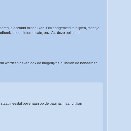
nderen je account misbruiken. Om aangemeld te blijven, moet je
theek, in een internetcafé, enz. Als deze optie niet
eld wordt en geven ook de mogelijkheid, indien de beheerder
e staat meestal bovenaan op de pagina, maar dit kan