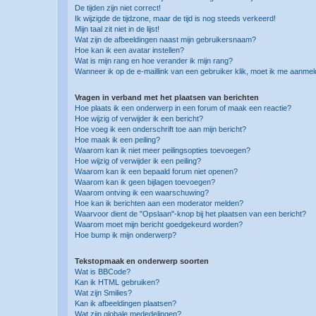
De tijden zijn niet correct!
Ik wijzigde de tijdzone, maar de tijd is nog steeds verkeerd!
Mijn taal zit niet in de lijst!
Wat zijn de afbeeldingen naast mijn gebruikersnaam?
Hoe kan ik een avatar instellen?
Wat is mijn rang en hoe verander ik mijn rang?
Wanneer ik op de e-maillink van een gebruiker klik, moet ik me aanme
Vragen in verband met het plaatsen van berichten
Hoe plaats ik een onderwerp in een forum of maak een reactie?
Hoe wijzig of verwijder ik een bericht?
Hoe voeg ik een onderschrift toe aan mijn bericht?
Hoe maak ik een peiling?
Waarom kan ik niet meer peilingsopties toevoegen?
Hoe wijzig of verwijder ik een peiling?
Waarom kan ik een bepaald forum niet openen?
Waarom kan ik geen bijlagen toevoegen?
Waarom ontving ik een waarschuwing?
Hoe kan ik berichten aan een moderator melden?
Waarvoor dient de "Opslaan"-knop bij het plaatsen van een bericht?
Waarom moet mijn bericht goedgekeurd worden?
Hoe bump ik mijn onderwerp?
Tekstopmaak en onderwerp soorten
Wat is BBCode?
Kan ik HTML gebruiken?
Wat zijn Smilies?
Kan ik afbeeldingen plaatsen?
Wat zijn globale mededelingen?