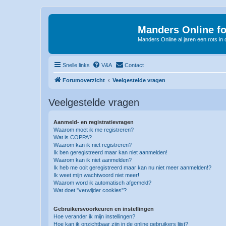
Manders Online f
Manders Online al jaren een rots in
Snelle links
V&A
Contact
Forumoverzicht
Veelgestelde vragen
Veelgestelde vragen
Aanmeld- en registratievragen
Waarom moet ik me registreren?
Wat is COPPA?
Waarom kan ik niet registreren?
Ik ben geregistreerd maar kan niet aanmelden!
Waarom kan ik niet aanmelden?
Ik heb me ooit geregistreerd maar kan nu niet meer aanmelden!?
Ik weet mijn wachtwoord niet meer!
Waarom word ik automatisch afgemeld?
Wat doet "verwijder cookies"?
Gebruikersvoorkeuren en instellingen
Hoe verander ik mijn instellingen?
Hoe kan ik onzichtbaar zijn in de online gebruikers lijst?