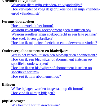
Vrienden en vijanden
Waarvoor dient mijn vrienden- en vijandenlijst?
Hoe verwijder of voeg ik gebruikers toe aan mijn vrienden-
en/of vijandenlijst?
Forums doorzoeken
Hoe doorzoek ik het forum?
Waarom levert mijn zoekopdracht geen resultaten op?
Waarom resulteert mijn zoekopdracht in een lege pagina?
Hoe zoek ik een gebruiker?
Hoe kan ik mijn eigen berichten en onderwerpen vinden?
Onderwerpabonnementen en bladwijzers
Wat is het verschil tussen een bladwijzer en abonnement?
Hoe kan ik een bladwijzer of abonnement instellen op
specifieke onderwerpen?
Hoe kan ik een bladwijzer of abonnement instellen op
specifieke forums?
Hoe zeg ik mijn abonnement op?
Bijlagen
Welke bijlagen worden toegestaan op dit forum?
Hoe vind ik al mijn bijlagen?
phpBB vragen
Wie heeft dit forum geschreven?