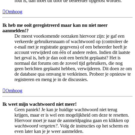
fout is, dan moet dit door de beheerder opgelost worden.
Omhoog
Ik heb me ooit geregistreerd maar kan nu niet meer
aanmelden!?
De meest voorkomende oorzaken hiervoor zijn: je gaf een
verkeerde gebruikersnaam of wachtwoord op (controleer de
e-mail met je registratie gegevens) of een beheerder heeft je
account verwijderd om één of andere reden. Indien dit laatste
het geval is, heb je dan ooit een bericht geplaatst? Het is
normaal dat forums om de zoveel tijd gebruikers, die nog
geen berichten geplaatst hebben, verwijderen. Dit doen ze om
de database qua omvang te verkleinen. Probeer je opnieuw te
registreren en meng je in de discussies.
Omhoog
Ik weet mijn wachtwoord niet meer!
Geen paniek! Je kan je huidige wachtwoord niet terug
krijgen, maar er is wel een mogelijkheid om deze te resetten.
Hiervoor moet je naar de aanmeldpagina gaan en klikken op
wachtwoord vergeten?
. Volg de instructies op het scherm en
even later kan je je weer aanmelden.