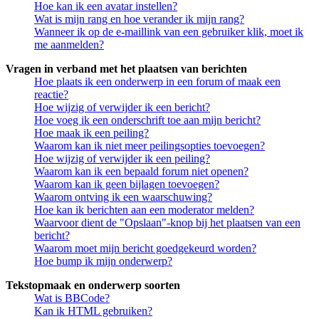
Hoe kan ik een avatar instellen?
Wat is mijn rang en hoe verander ik mijn rang?
Wanneer ik op de e-maillink van een gebruiker klik, moet ik
me aanmelden?
Vragen in verband met het plaatsen van berichten
Hoe plaats ik een onderwerp in een forum of maak een
reactie?
Hoe wijzig of verwijder ik een bericht?
Hoe voeg ik een onderschrift toe aan mijn bericht?
Hoe maak ik een peiling?
Waarom kan ik niet meer peilingsopties toevoegen?
Hoe wijzig of verwijder ik een peiling?
Waarom kan ik een bepaald forum niet openen?
Waarom kan ik geen bijlagen toevoegen?
Waarom ontving ik een waarschuwing?
Hoe kan ik berichten aan een moderator melden?
Waarvoor dient de "Opslaan"-knop bij het plaatsen van een
bericht?
Waarom moet mijn bericht goedgekeurd worden?
Hoe bump ik mijn onderwerp?
Tekstopmaak en onderwerp soorten
Wat is BBCode?
Kan ik HTML gebruiken?