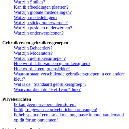
Wat zijn Smilies?
Kan ik afbeeldingen plaatsen?
Wat zijn globale mededelingen?
Wat zijn mededelingen?
Wat zijn sticky onderwerpen?
Wat zijn gesloten onderwerpen?
Wat zijn onderwerpiconen?
Gebruikers en gebruikersgroepen
Wat zijn Beheerders?
Wat zijn Moderators?
Wat zijn gebruikersgroepen?
Hoe word ik lid van een gebruikersgroep?
Hoe word ik een groepsleider?
Waarom staan verschillende gebruikersgroepen in een andere
kleur?
Wat is de "Standaard gebruikersgroep"?
Waarvoor dient de "Het Team"-link?
Privéberichten
Ik kan geen privéberichten sturen!
Ik blijf ongewenste privéberichten ontvangen!
Ik heb spam of een e-mail met ongepaste inhoud van iemand
op dit forum ontvangen!