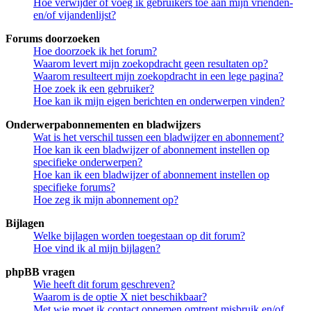
Hoe verwijder of voeg ik gebruikers toe aan mijn vrienden-
en/of vijandenlijst?
Forums doorzoeken
Hoe doorzoek ik het forum?
Waarom levert mijn zoekopdracht geen resultaten op?
Waarom resulteert mijn zoekopdracht in een lege pagina?
Hoe zoek ik een gebruiker?
Hoe kan ik mijn eigen berichten en onderwerpen vinden?
Onderwerpabonnementen en bladwijzers
Wat is het verschil tussen een bladwijzer en abonnement?
Hoe kan ik een bladwijzer of abonnement instellen op
specifieke onderwerpen?
Hoe kan ik een bladwijzer of abonnement instellen op
specifieke forums?
Hoe zeg ik mijn abonnement op?
Bijlagen
Welke bijlagen worden toegestaan op dit forum?
Hoe vind ik al mijn bijlagen?
phpBB vragen
Wie heeft dit forum geschreven?
Waarom is de optie X niet beschikbaar?
Met wie moet ik contact opnemen omtrent misbruik en/of