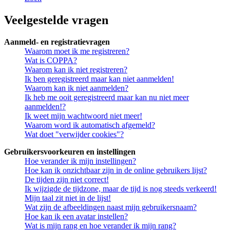
Veelgestelde vragen
Aanmeld- en registratievragen
Waarom moet ik me registreren?
Wat is COPPA?
Waarom kan ik niet registreren?
Ik ben geregistreerd maar kan niet aanmelden!
Waarom kan ik niet aanmelden?
Ik heb me ooit geregistreerd maar kan nu niet meer
aanmelden!?
Ik weet mijn wachtwoord niet meer!
Waarom word ik automatisch afgemeld?
Wat doet "verwijder cookies"?
Gebruikersvoorkeuren en instellingen
Hoe verander ik mijn instellingen?
Hoe kan ik onzichtbaar zijn in de online gebruikers lijst?
De tijden zijn niet correct!
Ik wijzigde de tijdzone, maar de tijd is nog steeds verkeerd!
Mijn taal zit niet in de lijst!
Wat zijn de afbeeldingen naast mijn gebruikersnaam?
Hoe kan ik een avatar instellen?
Wat is mijn rang en hoe verander ik mijn rang?