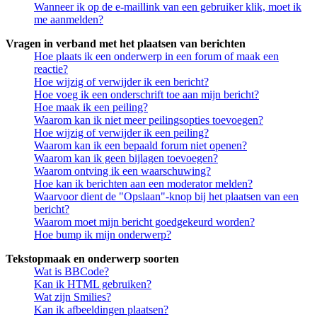
Wanneer ik op de e-maillink van een gebruiker klik, moet ik
me aanmelden?
Vragen in verband met het plaatsen van berichten
Hoe plaats ik een onderwerp in een forum of maak een
reactie?
Hoe wijzig of verwijder ik een bericht?
Hoe voeg ik een onderschrift toe aan mijn bericht?
Hoe maak ik een peiling?
Waarom kan ik niet meer peilingsopties toevoegen?
Hoe wijzig of verwijder ik een peiling?
Waarom kan ik een bepaald forum niet openen?
Waarom kan ik geen bijlagen toevoegen?
Waarom ontving ik een waarschuwing?
Hoe kan ik berichten aan een moderator melden?
Waarvoor dient de "Opslaan"-knop bij het plaatsen van een
bericht?
Waarom moet mijn bericht goedgekeurd worden?
Hoe bump ik mijn onderwerp?
Tekstopmaak en onderwerp soorten
Wat is BBCode?
Kan ik HTML gebruiken?
Wat zijn Smilies?
Kan ik afbeeldingen plaatsen?