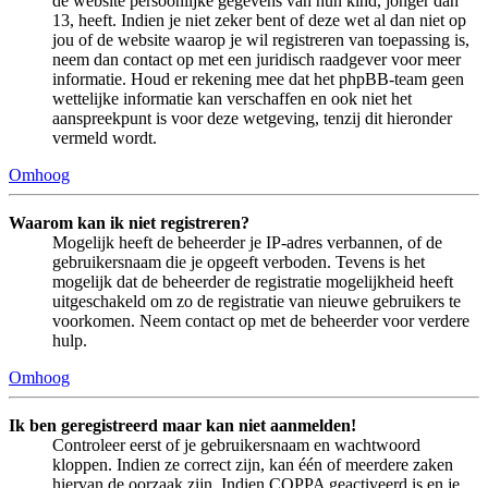
de website persoonlijke gegevens van hun kind, jonger dan
13, heeft. Indien je niet zeker bent of deze wet al dan niet op
jou of de website waarop je wil registreren van toepassing is,
neem dan contact op met een juridisch raadgever voor meer
informatie. Houd er rekening mee dat het phpBB-team geen
wettelijke informatie kan verschaffen en ook niet het
aanspreekpunt is voor deze wetgeving, tenzij dit hieronder
vermeld wordt.
Omhoog
Waarom kan ik niet registreren?
Mogelijk heeft de beheerder je IP-adres verbannen, of de
gebruikersnaam die je opgeeft verboden. Tevens is het
mogelijk dat de beheerder de registratie mogelijkheid heeft
uitgeschakeld om zo de registratie van nieuwe gebruikers te
voorkomen. Neem contact op met de beheerder voor verdere
hulp.
Omhoog
Ik ben geregistreerd maar kan niet aanmelden!
Controleer eerst of je gebruikersnaam en wachtwoord
kloppen. Indien ze correct zijn, kan één of meerdere zaken
hiervan de oorzaak zijn. Indien COPPA geactiveerd is en je