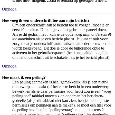
is niet meer mogelijk zodra er iemand op gereageerd heeft.
Omhoog
Hoe voeg ik een onderschrift toe aan mijn bericht?
Om een onderschrift aan je bericht toe te voegen, moet je er
eerst één maken. Dit kun je via het gebruikerspaneel doen.
Als je dit gedaan hebt, kun je de optie
voeg mijn onderschrift
toe
aanvinken als je een bericht plaatst. Je kunt er ook voor
zorgen dat je onderschrift automatisch aan ieder nieuw bericht
wordt toegevoegd. Dit doe je door de bijhorende optie te
activeren in het gebruikerspaneel (het is nog altijd mogelijk
om het onderschrift uit te schakelen als je het bericht plaatst).
Omhoog
Hoe maak ik een peiling?
Een peiling aanmaken is heel gemakkelijk, als je een nieuw
onderwerp aanmaakt (of het eerste bericht in een onderwerp
bewerkt en als je daar permissies voor hebt) zou je een "voeg
peiling toe" tabblad moeten zien onderaan het berichten-
gedeelte (als je dit tabblad niet kan zien, heb je niet de juiste
permissies om peilingen aan te maken). Je moet een titel voor
de peiling invullen bij "peilingsvraag" en dan minstens 2
mogelijkheden invullen in het "peilingopties"-tekstgedeelte