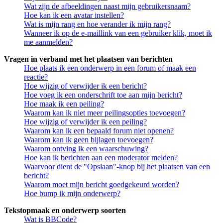
Wat zijn de afbeeldingen naast mijn gebruikersnaam?
Hoe kan ik een avatar instellen?
Wat is mijn rang en hoe verander ik mijn rang?
Wanneer ik op de e-maillink van een gebruiker klik, moet ik
me aanmelden?
Vragen in verband met het plaatsen van berichten
Hoe plaats ik een onderwerp in een forum of maak een
reactie?
Hoe wijzig of verwijder ik een bericht?
Hoe voeg ik een onderschrift toe aan mijn bericht?
Hoe maak ik een peiling?
Waarom kan ik niet meer peilingsopties toevoegen?
Hoe wijzig of verwijder ik een peiling?
Waarom kan ik een bepaald forum niet openen?
Waarom kan ik geen bijlagen toevoegen?
Waarom ontving ik een waarschuwing?
Hoe kan ik berichten aan een moderator melden?
Waarvoor dient de "Opslaan"-knop bij het plaatsen van een
bericht?
Waarom moet mijn bericht goedgekeurd worden?
Hoe bump ik mijn onderwerp?
Tekstopmaak en onderwerp soorten
Wat is BBCode?