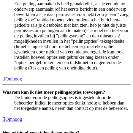
Een peiling aanmaken is heel gemakkelijk, als je een nieuw
onderwerp aanmaakt (of het eerste bericht in een onderwerp
bewerkt en als je daar permissies voor hebt) zou je een "voeg
peiling toe" tabblad moeten zien onderaan het berichten-
gedeelte (als je dit tabblad niet kan zien, heb je niet de juiste
permissies om peilingen aan te maken). Je moet een titel voor
de peiling invullen bij "peilingsvraag" en dan minstens 2
mogelijkheden invullen in het "peilingopties"-tekstgedeelte
(limiet is ingesteld door de beheerder), met elke optie
gescheiden door middel van een nieuwe regel. Je kunt ook
instellen hoeveel opties een gebruiker mag kiezen onder
"opties per gebruiker" en een tijdslimiet in dagen voor de
peiling (0 is een peiling van oneindige duur).
Omhoog
Waarom kan ik niet meer peilingsopties toevoegen?
De limiet voor de peilingsopties is ingesteld door de
beheerder. Indien je meer opties denkt nodig te hebben dan
het toegestane aantal, neem dan contact op met de beheerder.
Omhoog
Hoe wijzig of verwijder ik een peiling?