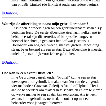
informatie hieromtrent kan gevonden worden op de website
van phpBB Limited (de link staat onderaan iedere pagina).
Omhoog
Wat zijn de afbeeldingen naast mijn gebruikersnaam?
Er kunnen 2 afbeeldingen bij een gebruikersnaam staan als je
berichten leest. De eerste afbeelding geeft aan welke rang je
hebt, meestal zijn dit sterretjes of blokjes die aangeven
hoeveel berichten je geplaatst hebt of wat je status is.
Hieronder kan nog een tweede, meestal grotere, afbeelding
staan, beter bekend als een avatar. Deze afbeelding is meestal
uniek of persoonlijk voor iedere gebruiker.
Omhoog
Hoe kan ik een avatar instellen?
In je Gebruikerspaneel, onder “Profiel” kun je een avatar
toevoegen door gebruik te maken van één van de volgende
vier methodes: Gravatar, Galerij, Afstand of Upload. Het is
aan de beheerders om avatars in te schakelen en om te kiezen
op welke manier je een avatar kan gebruiken. Als je geen
avatars kunt gebruiken, neem dan contact op met een
beheerder voor je vragen hierover.