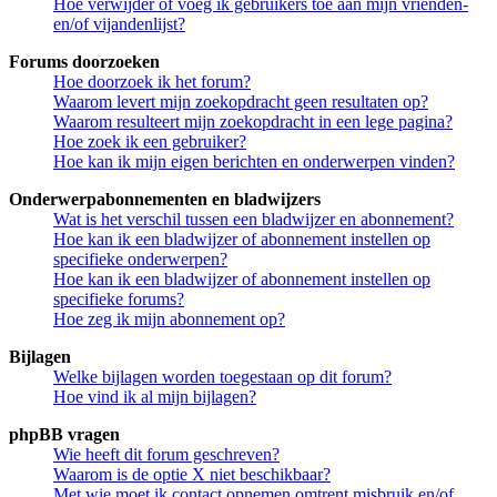
Hoe verwijder of voeg ik gebruikers toe aan mijn vrienden-
en/of vijandenlijst?
Forums doorzoeken
Hoe doorzoek ik het forum?
Waarom levert mijn zoekopdracht geen resultaten op?
Waarom resulteert mijn zoekopdracht in een lege pagina?
Hoe zoek ik een gebruiker?
Hoe kan ik mijn eigen berichten en onderwerpen vinden?
Onderwerpabonnementen en bladwijzers
Wat is het verschil tussen een bladwijzer en abonnement?
Hoe kan ik een bladwijzer of abonnement instellen op
specifieke onderwerpen?
Hoe kan ik een bladwijzer of abonnement instellen op
specifieke forums?
Hoe zeg ik mijn abonnement op?
Bijlagen
Welke bijlagen worden toegestaan op dit forum?
Hoe vind ik al mijn bijlagen?
phpBB vragen
Wie heeft dit forum geschreven?
Waarom is de optie X niet beschikbaar?
Met wie moet ik contact opnemen omtrent misbruik en/of