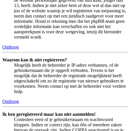
de website persoonlijke gegevens van hun kind, jonger dan
13, heeft. Indien je niet zeker bent of deze wet al dan niet op
jou of de website waarop je wil registreren van toepassing is,
neem dan contact op met een juridisch raadgever voor meer
informatie. Houd er rekening mee dat het phpBB-team geen
wettelijke informatie kan verschaffen en ook niet het
aanspreekpunt is voor deze wetgeving, tenzij dit hieronder
vermeld wordt.
Omhoog
Waarom kan ik niet registreren?
Mogelijk heeft de beheerder je IP-adres verbannen, of de
gebruikersnaam die je opgeeft verboden. Tevens is het
mogelijk dat de beheerder de registratie mogelijkheid heeft
uitgeschakeld om zo de registratie van nieuwe gebruikers te
voorkomen. Neem contact op met de beheerder voor verdere
hulp.
Omhoog
Ik ben geregistreerd maar kan niet aanmelden!
Controleer eerst of je gebruikersnaam en wachtwoord
kloppen. Indien ze correct zijn, kan één of meerdere zaken
hiervan de oorzaak zijn. Indien COPPA geactiveerd is en je