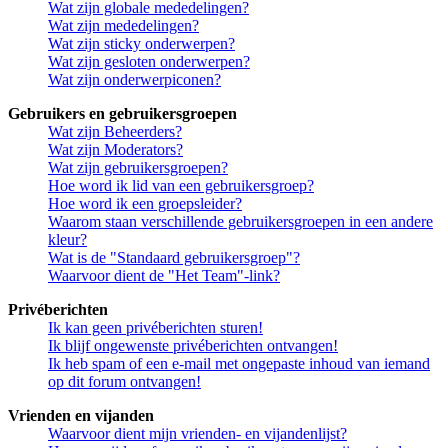
Wat zijn globale mededelingen?
Wat zijn mededelingen?
Wat zijn sticky onderwerpen?
Wat zijn gesloten onderwerpen?
Wat zijn onderwerpiconen?
Gebruikers en gebruikersgroepen
Wat zijn Beheerders?
Wat zijn Moderators?
Wat zijn gebruikersgroepen?
Hoe word ik lid van een gebruikersgroep?
Hoe word ik een groepsleider?
Waarom staan verschillende gebruikersgroepen in een andere
kleur?
Wat is de "Standaard gebruikersgroep"?
Waarvoor dient de "Het Team"-link?
Privéberichten
Ik kan geen privéberichten sturen!
Ik blijf ongewenste privéberichten ontvangen!
Ik heb spam of een e-mail met ongepaste inhoud van iemand
op dit forum ontvangen!
Vrienden en vijanden
Waarvoor dient mijn vrienden- en vijandenlijst?