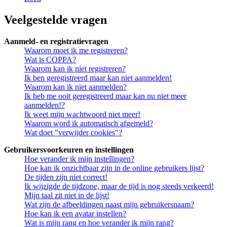
Veelgestelde vragen
Aanmeld- en registratievragen
Waarom moet ik me registreren?
Wat is COPPA?
Waarom kan ik niet registreren?
Ik ben geregistreerd maar kan niet aanmelden!
Waarom kan ik niet aanmelden?
Ik heb me ooit geregistreerd maar kan nu niet meer
aanmelden!?
Ik weet mijn wachtwoord niet meer!
Waarom word ik automatisch afgemeld?
Wat doet "verwijder cookies"?
Gebruikersvoorkeuren en instellingen
Hoe verander ik mijn instellingen?
Hoe kan ik onzichtbaar zijn in de online gebruikers lijst?
De tijden zijn niet correct!
Ik wijzigde de tijdzone, maar de tijd is nog steeds verkeerd!
Mijn taal zit niet in de lijst!
Wat zijn de afbeeldingen naast mijn gebruikersnaam?
Hoe kan ik een avatar instellen?
Wat is mijn rang en hoe verander ik mijn rang?