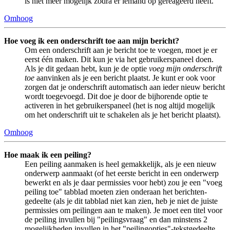
is niet meer mogelijk zodra er iemand op gereageerd heeft.
Omhoog
Hoe voeg ik een onderschrift toe aan mijn bericht?
Om een onderschrift aan je bericht toe te voegen, moet je er
eerst één maken. Dit kun je via het gebruikerspaneel doen.
Als je dit gedaan hebt, kun je de optie
voeg mijn onderschrift
toe
aanvinken als je een bericht plaatst. Je kunt er ook voor
zorgen dat je onderschrift automatisch aan ieder nieuw bericht
wordt toegevoegd. Dit doe je door de bijhorende optie te
activeren in het gebruikerspaneel (het is nog altijd mogelijk
om het onderschrift uit te schakelen als je het bericht plaatst).
Omhoog
Hoe maak ik een peiling?
Een peiling aanmaken is heel gemakkelijk, als je een nieuw
onderwerp aanmaakt (of het eerste bericht in een onderwerp
bewerkt en als je daar permissies voor hebt) zou je een "voeg
peiling toe" tabblad moeten zien onderaan het berichten-
gedeelte (als je dit tabblad niet kan zien, heb je niet de juiste
permissies om peilingen aan te maken). Je moet een titel voor
de peiling invullen bij "peilingsvraag" en dan minstens 2
mogelijkheden invullen in het "peilingopties"-tekstgedeelte