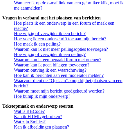
Wanneer ik op de e-maillink van een gebruiker klik, moet ik
me aanmelden?
Vragen in verband met het plaatsen van berichten
Hoe plaats ik een onderwerp in een forum of maak een
reactie?
Hoe wijzig of verwijder ik een bericht?
Hoe voeg ik een onderschrift toe aan mijn bericht?
Hoe maak ik een peiling?
Waarom kan ik niet meer peilingsopties toevoegen?
Hoe wijzig of verwijder ik een peiling?
Waarom kan ik een bepaald forum niet openen?
Waarom kan ik geen bijlagen toevoegen?
Waarom ontving ik een waarschuwing?
Hoe kan ik berichten aan een moderator melden?
Waarvoor dient de "Opslaan"-knop bij het plaatsen van een
bericht?
Waarom moet mijn bericht goedgekeurd worden?
Hoe bump ik mijn onderwerp?
Tekstopmaak en onderwerp soorten
Wat is BBCode?
Kan ik HTML gebruiken?
Wat zijn Smilies?
Kan ik afbeeldingen plaatsen?