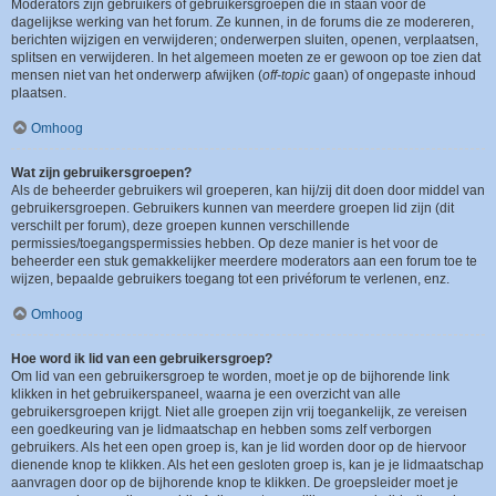
Moderators zijn gebruikers of gebruikersgroepen die in staan voor de
dagelijkse werking van het forum. Ze kunnen, in de forums die ze modereren,
berichten wijzigen en verwijderen; onderwerpen sluiten, openen, verplaatsen,
splitsen en verwijderen. In het algemeen moeten ze er gewoon op toe zien dat
mensen niet van het onderwerp afwijken (
off-topic
gaan) of ongepaste inhoud
plaatsen.
Omhoog
Wat zijn gebruikersgroepen?
Als de beheerder gebruikers wil groeperen, kan hij/zij dit doen door middel van
gebruikersgroepen. Gebruikers kunnen van meerdere groepen lid zijn (dit
verschilt per forum), deze groepen kunnen verschillende
permissies/toegangspermissies hebben. Op deze manier is het voor de
beheerder een stuk gemakkelijker meerdere moderators aan een forum toe te
wijzen, bepaalde gebruikers toegang tot een privéforum te verlenen, enz.
Omhoog
Hoe word ik lid van een gebruikersgroep?
Om lid van een gebruikersgroep te worden, moet je op de bijhorende link
klikken in het gebruikerspaneel, waarna je een overzicht van alle
gebruikersgroepen krijgt. Niet alle groepen zijn vrij toegankelijk, ze vereisen
een goedkeuring van je lidmaatschap en hebben soms zelf verborgen
gebruikers. Als het een open groep is, kan je lid worden door op de hiervoor
dienende knop te klikken. Als het een gesloten groep is, kan je je lidmaatschap
aanvragen door op de bijhorende knop te klikken. De groepsleider moet je