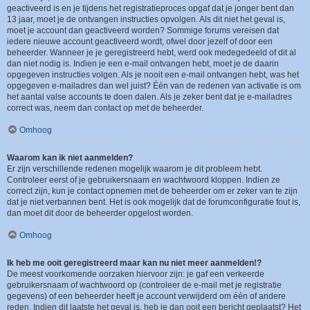
geactiveerd is en je tijdens het registratieproces opgaf dat je jonger bent dan
13 jaar, moet je de ontvangen instructies opvolgen. Als dit niet het geval is,
moet je account dan geactiveerd worden? Sommige forums vereisen dat
iedere nieuwe account geactiveerd wordt, ofwel door jezelf of door een
beheerder. Wanneer je je geregistreerd hebt, werd ook medegedeeld of dit al
dan niet nodig is. Indien je een e-mail ontvangen hebt, moet je de daarin
opgegeven instructies volgen. Als je nooit een e-mail ontvangen hebt, was het
opgegeven e-mailadres dan wel juist? Één van de redenen van activatie is om
het aantal valse accounts te doen dalen. Als je zeker bent dat je e-mailadres
correct was, neem dan contact op met de beheerder.
Omhoog
Waarom kan ik niet aanmelden?
Er zijn verschillende redenen mogelijk waarom je dit probleem hebt.
Controleer eerst of je gebruikersnaam en wachtwoord kloppen. Indien ze
correct zijn, kun je contact opnemen met de beheerder om er zeker van te zijn
dat je niet verbannen bent. Het is ook mogelijk dat de forumconfiguratie fout is,
dan moet dit door de beheerder opgelost worden.
Omhoog
Ik heb me ooit geregistreerd maar kan nu niet meer aanmelden!?
De meest voorkomende oorzaken hiervoor zijn: je gaf een verkeerde
gebruikersnaam of wachtwoord op (controleer de e-mail met je registratie
gegevens) of een beheerder heeft je account verwijderd om één of andere
reden. Indien dit laatste het geval is, heb je dan ooit een bericht geplaatst? Het