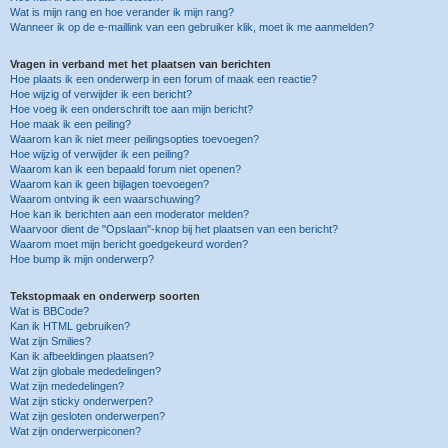
Wat is mijn rang en hoe verander ik mijn rang?
Wanneer ik op de e-maillink van een gebruiker klik, moet ik me aanmelden?
Vragen in verband met het plaatsen van berichten
Hoe plaats ik een onderwerp in een forum of maak een reactie?
Hoe wijzig of verwijder ik een bericht?
Hoe voeg ik een onderschrift toe aan mijn bericht?
Hoe maak ik een peiling?
Waarom kan ik niet meer peilingsopties toevoegen?
Hoe wijzig of verwijder ik een peiling?
Waarom kan ik een bepaald forum niet openen?
Waarom kan ik geen bijlagen toevoegen?
Waarom ontving ik een waarschuwing?
Hoe kan ik berichten aan een moderator melden?
Waarvoor dient de "Opslaan"-knop bij het plaatsen van een bericht?
Waarom moet mijn bericht goedgekeurd worden?
Hoe bump ik mijn onderwerp?
Tekstopmaak en onderwerp soorten
Wat is BBCode?
Kan ik HTML gebruiken?
Wat zijn Smilies?
Kan ik afbeeldingen plaatsen?
Wat zijn globale mededelingen?
Wat zijn mededelingen?
Wat zijn sticky onderwerpen?
Wat zijn gesloten onderwerpen?
Wat zijn onderwerpiconen?