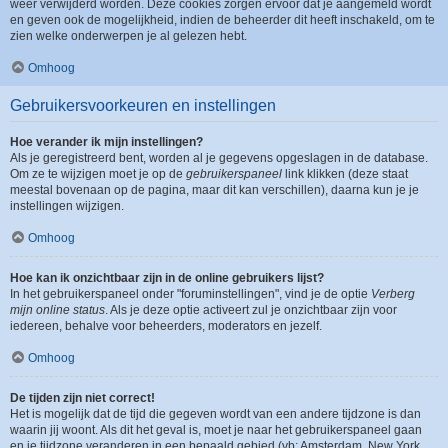
weer verwijderd worden. Deze cookies zorgen ervoor dat je aangemeld wordt
en geven ook de mogelijkheid, indien de beheerder dit heeft inschakeld, om te
zien welke onderwerpen je al gelezen hebt.
Omhoog
Gebruikersvoorkeuren en instellingen
Hoe verander ik mijn instellingen?
Als je geregistreerd bent, worden al je gegevens opgeslagen in de database.
Om ze te wijzigen moet je op de
gebruikerspaneel
link klikken (deze staat
meestal bovenaan op de pagina, maar dit kan verschillen), daarna kun je je
instellingen wijzigen.
Omhoog
Hoe kan ik onzichtbaar zijn in de online gebruikers lijst?
In het gebruikerspaneel onder "foruminstellingen", vind je de optie
Verberg
mijn online status
. Als je deze optie activeert zul je onzichtbaar zijn voor
iedereen, behalve voor beheerders, moderators en jezelf.
Omhoog
De tijden zijn niet correct!
Het is mogelijk dat de tijd die gegeven wordt van een andere tijdzone is dan
waarin jij woont. Als dit het geval is, moet je naar het gebruikerspaneel gaan
en je tijdzone veranderen in een bepaald gebied (vb: Amsterdam, New York,