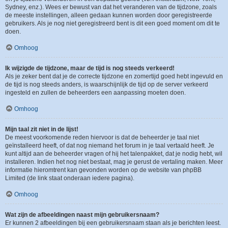
Sydney, enz.). Wees er bewust van dat het veranderen van de tijdzone, zoals
de meeste instellingen, alleen gedaan kunnen worden door geregistreerde
gebruikers. Als je nog niet geregistreerd bent is dit een goed moment om dit te
doen.
Omhoog
Ik wijzigde de tijdzone, maar de tijd is nog steeds verkeerd!
Als je zeker bent dat je de correcte tijdzone en zomertijd goed hebt ingevuld en
de tijd is nog steeds anders, is waarschijnlijk de tijd op de server verkeerd
ingesteld en zullen de beheerders een aanpassing moeten doen.
Omhoog
Mijn taal zit niet in de lijst!
De meest voorkomende reden hiervoor is dat de beheerder je taal niet
geïnstalleerd heeft, of dat nog niemand het forum in je taal vertaald heeft. Je
kunt altijd aan de beheerder vragen of hij het talenpakket, dat je nodig hebt, wil
installeren. Indien het nog niet bestaat, mag je gerust de vertaling maken. Meer
informatie hieromtrent kan gevonden worden op de website van phpBB
Limited (de link staat onderaan iedere pagina).
Omhoog
Wat zijn de afbeeldingen naast mijn gebruikersnaam?
Er kunnen 2 afbeeldingen bij een gebruikersnaam staan als je berichten leest.