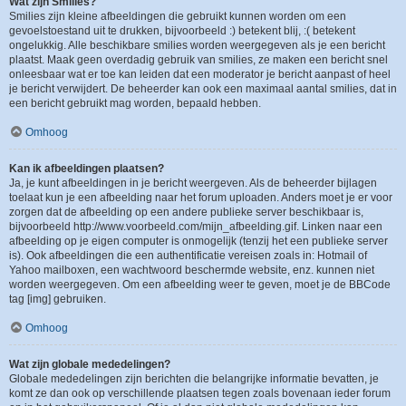
Wat zijn Smilies?
Smilies zijn kleine afbeeldingen die gebruikt kunnen worden om een
gevoelstoestand uit te drukken, bijvoorbeeld :) betekent blij, :( betekent
ongelukkig. Alle beschikbare smilies worden weergegeven als je een bericht
plaatst. Maak geen overdadig gebruik van smilies, ze maken een bericht snel
onleesbaar wat er toe kan leiden dat een moderator je bericht aanpast of heel
je bericht verwijdert. De beheerder kan ook een maximaal aantal smilies, dat in
een bericht gebruikt mag worden, bepaald hebben.
Omhoog
Kan ik afbeeldingen plaatsen?
Ja, je kunt afbeeldingen in je bericht weergeven. Als de beheerder bijlagen
toelaat kun je een afbeelding naar het forum uploaden. Anders moet je er voor
zorgen dat de afbeelding op een andere publieke server beschikbaar is,
bijvoorbeeld http://www.voorbeeld.com/mijn_afbeelding.gif. Linken naar een
afbeelding op je eigen computer is onmogelijk (tenzij het een publieke server
is). Ook afbeeldingen die een authentificatie vereisen zoals in: Hotmail of
Yahoo mailboxen, een wachtwoord beschermde website, enz. kunnen niet
worden weergegeven. Om een afbeelding weer te geven, moet je de BBCode
tag [img] gebruiken.
Omhoog
Wat zijn globale mededelingen?
Globale mededelingen zijn berichten die belangrijke informatie bevatten, je
komt ze dan ook op verschillende plaatsen tegen zoals bovenaan ieder forum