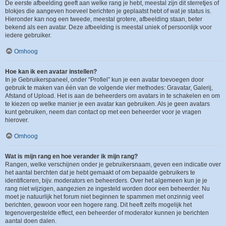
De eerste afbeelding geeft aan welke rang je hebt, meestal zijn dit sterretjes of
blokjes die aangeven hoeveel berichten je geplaatst hebt of wat je status is.
Hieronder kan nog een tweede, meestal grotere, afbeelding staan, beter
bekend als een avatar. Deze afbeelding is meestal uniek of persoonlijk voor
iedere gebruiker.
Omhoog
Hoe kan ik een avatar instellen?
In je Gebruikerspaneel, onder “Profiel” kun je een avatar toevoegen door
gebruik te maken van één van de volgende vier methodes: Gravatar, Galerij,
Afstand of Upload. Het is aan de beheerders om avatars in te schakelen en om
te kiezen op welke manier je een avatar kan gebruiken. Als je geen avatars
kunt gebruiken, neem dan contact op met een beheerder voor je vragen
hierover.
Omhoog
Wat is mijn rang en hoe verander ik mijn rang?
Rangen, welke verschijnen onder je gebruikersnaam, geven een indicatie over
het aantal berchten dat je hebt gemaakt of om bepaalde gebruikers te
identificeren, bijv. moderators en beheerders. Over het algemeen kun je je
rang niet wijzigen, aangezien ze ingesteld worden door een beheerder. Nu
moet je natuurlijk het forum niet beginnen te spammen met onzinnig veel
berichten, gewoon voor een hogere rang. Dit heeft zelfs mogelijk het
tegenovergestelde effect, een beheerder of moderator kunnen je berichten
aantal doen dalen.