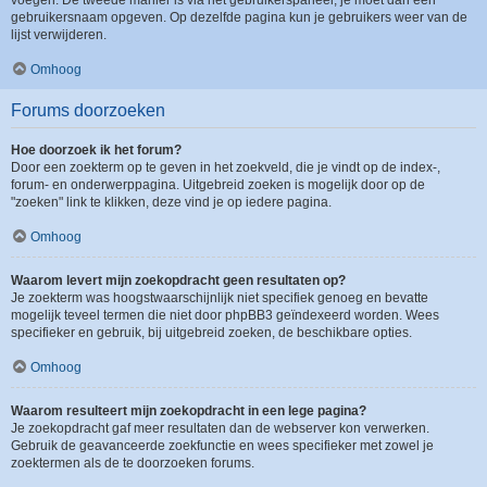
voegen. De tweede manier is via het gebruikerspaneel, je moet dan een
gebruikersnaam opgeven. Op dezelfde pagina kun je gebruikers weer van de
lijst verwijderen.
Omhoog
Forums doorzoeken
Hoe doorzoek ik het forum?
Door een zoekterm op te geven in het zoekveld, die je vindt op de index-,
forum- en onderwerppagina. Uitgebreid zoeken is mogelijk door op de
"zoeken" link te klikken, deze vind je op iedere pagina.
Omhoog
Waarom levert mijn zoekopdracht geen resultaten op?
Je zoekterm was hoogstwaarschijnlijk niet specifiek genoeg en bevatte
mogelijk teveel termen die niet door phpBB3 geïndexeerd worden. Wees
specifieker en gebruik, bij uitgebreid zoeken, de beschikbare opties.
Omhoog
Waarom resulteert mijn zoekopdracht in een lege pagina?
Je zoekopdracht gaf meer resultaten dan de webserver kon verwerken.
Gebruik de geavanceerde zoekfunctie en wees specifieker met zowel je
zoektermen als de te doorzoeken forums.