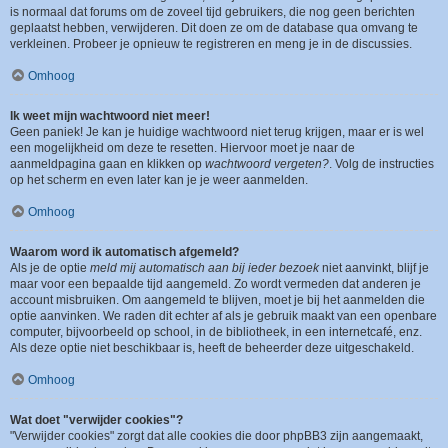
is normaal dat forums om de zoveel tijd gebruikers, die nog geen berichten
geplaatst hebben, verwijderen. Dit doen ze om de database qua omvang te
verkleinen. Probeer je opnieuw te registreren en meng je in de discussies.
Omhoog
Ik weet mijn wachtwoord niet meer!
Geen paniek! Je kan je huidige wachtwoord niet terug krijgen, maar er is wel
een mogelijkheid om deze te resetten. Hiervoor moet je naar de
aanmeldpagina gaan en klikken op
wachtwoord vergeten?
. Volg de instructies
op het scherm en even later kan je je weer aanmelden.
Omhoog
Waarom word ik automatisch afgemeld?
Als je de optie
meld mij automatisch aan bij ieder bezoek
niet aanvinkt, blijf je
maar voor een bepaalde tijd aangemeld. Zo wordt vermeden dat anderen je
account misbruiken. Om aangemeld te blijven, moet je bij het aanmelden die
optie aanvinken. We raden dit echter af als je gebruik maakt van een openbare
computer, bijvoorbeeld op school, in de bibliotheek, in een internetcafé, enz.
Als deze optie niet beschikbaar is, heeft de beheerder deze uitgeschakeld.
Omhoog
Wat doet "verwijder cookies"?
"Verwijder cookies" zorgt dat alle cookies die door phpBB3 zijn aangemaakt,