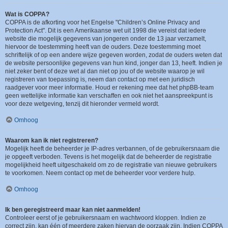
Wat is COPPA?
COPPA is de afkorting voor het Engelse "Children’s Online Privacy and
Protection Act". Dit is een Amerikaanse wet uit 1998 die vereist dat iedere
website die mogelijk gegevens van jongeren onder de 13 jaar verzamelt,
hiervoor de toestemming heeft van de ouders. Deze toestemming moet
schriftelijk of op een andere wijze gegeven worden, zodat de ouders weten dat
de website persoonlijke gegevens van hun kind, jonger dan 13, heeft. Indien je
niet zeker bent of deze wet al dan niet op jou of de website waarop je wil
registreren van toepassing is, neem dan contact op met een juridisch
raadgever voor meer informatie. Houd er rekening mee dat het phpBB-team
geen wettelijke informatie kan verschaffen en ook niet het aanspreekpunt is
voor deze wetgeving, tenzij dit hieronder vermeld wordt.
Omhoog
Waarom kan ik niet registreren?
Mogelijk heeft de beheerder je IP-adres verbannen, of de gebruikersnaam die
je opgeeft verboden. Tevens is het mogelijk dat de beheerder de registratie
mogelijkheid heeft uitgeschakeld om zo de registratie van nieuwe gebruikers
te voorkomen. Neem contact op met de beheerder voor verdere hulp.
Omhoog
Ik ben geregistreerd maar kan niet aanmelden!
Controleer eerst of je gebruikersnaam en wachtwoord kloppen. Indien ze
correct zijn, kan één of meerdere zaken hiervan de oorzaak zijn. Indien COPPA