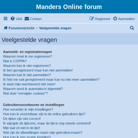
Manders Online forum
V&A
Contact
Registreer
Aanmelden
Z
Forumoverzicht
Veelgestelde vragen
o
Veelgestelde vragen
e
k
Aanmeld- en registratievragen
Waarom moet ik me registreren?
Wat is COPPA?
Waarom kan ik niet registreren?
Ik ben geregistreerd maar kan niet aanmelden!
Waarom kan ik niet aanmelden?
Ik heb me ooit geregistreerd maar kan nu niet meer aanmelden!?
Ik weet mijn wachtwoord niet meer!
Waarom word ik automatisch afgemeld?
Wat doet "verwijder cookies"?
Gebruikersvoorkeuren en instellingen
Hoe verander ik mijn instellingen?
Hoe kan ik onzichtbaar zijn in de online gebruikers lijst?
De tijden zijn niet correct!
Ik wijzigde de tijdzone, maar de tijd is nog steeds verkeerd!
Mijn taal zit niet in de lijst!
Wat zijn de afbeeldingen naast mijn gebruikersnaam?
Hoe kan ik een avatar instellen?