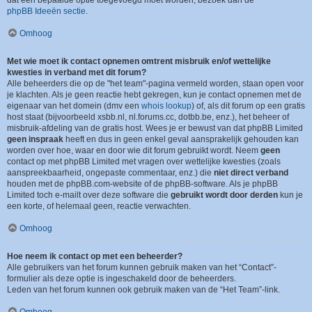
dat een bepaalde optie toegevoegd moet worden, bezoek dan de
phpBB Ideeën sectie
.
Omhoog
Met wie moet ik contact opnemen omtrent misbruik en/of wettelijke
kwesties in verband met dit forum?
Alle beheerders die op de "het team"-pagina vermeld worden, staan open voor
je klachten. Als je geen reactie hebt gekregen, kun je contact opnemen met de
eigenaar van het domein (dmv een
whois lookup
) of, als dit forum op een gratis
host staat (bijvoorbeeld xsbb.nl, nl.forums.cc, dotbb.be, enz.), het beheer of
misbruik-afdeling van de gratis host. Wees je er bewust van dat phpBB Limited
geen inspraak
heeft en dus in geen enkel geval aansprakelijk gehouden kan
worden over hoe, waar en door wie dit forum gebruikt wordt. Neem
geen
contact op met phpBB Limited met vragen over wettelijke kwesties (zoals
aanspreekbaarheid, ongepaste commentaar, enz.) die
niet direct verband
houden met de phpBB.com-website of de phpBB-software. Als je phpBB
Limited toch e-mailt over deze software die
gebruikt wordt door derden
kun je
een korte, of helemaal geen, reactie verwachten.
Omhoog
Hoe neem ik contact op met een beheerder?
Alle gebruikers van het forum kunnen gebruik maken van het “Contact”-
formulier als deze optie is ingeschakeld door de beheerders.
Leden van het forum kunnen ook gebruik maken van de “Het Team”-link.