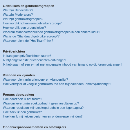
Gebruikers en gebruikersgroepen
Wat zijn Beheerders?
Wat zijn Moderators?
Wat zijn gebruikersgroepen?
Hoe word ik lid van een gebruikersgroep?
Hoe word ik een groepsleider?
Waarom staan verschillende gebruikersgroepen in een andere kleur?
Wat is de "Standaard gebruikersgroep"?
Waarvoor dient de "Het Team"-link?
Privéberichten
Ik kan geen privéberichten sturen!
Ik blijf ongewenste privéberichten ontvangen!
Ik heb spam of een e-mail met ongepaste inhoud van iemand op dit forum ontvangen!
Vrienden en vijanden
Waarvoor dient mijn vrienden- en vijandenlijst?
Hoe verwijder of voeg ik gebruikers toe aan mijn vrienden- en/of vijandenlijst?
Forums doorzoeken
Hoe doorzoek ik het forum?
Waarom levert mijn zoekopdracht geen resultaten op?
Waarom resulteert mijn zoekopdracht in een lege pagina?
Hoe zoek ik een gebruiker?
Hoe kan ik mijn eigen berichten en onderwerpen vinden?
Onderwerpabonnementen en bladwijzers