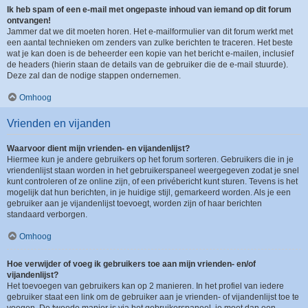
Ik heb spam of een e-mail met ongepaste inhoud van iemand op dit forum
ontvangen!
Jammer dat we dit moeten horen. Het e-mailformulier van dit forum werkt met
een aantal technieken om zenders van zulke berichten te traceren. Het beste
wat je kan doen is de beheerder een kopie van het bericht e-mailen, inclusief
de headers (hierin staan de details van de gebruiker die de e-mail stuurde).
Deze zal dan de nodige stappen ondernemen.
Omhoog
Vrienden en vijanden
Waarvoor dient mijn vrienden- en vijandenlijst?
Hiermee kun je andere gebruikers op het forum sorteren. Gebruikers die in je
vriendenlijst staan worden in het gebruikerspaneel weergegeven zodat je snel
kunt controleren of ze online zijn, of een privébericht kunt sturen. Tevens is het
mogelijk dat hun berichten, in je huidige stijl, gemarkeerd worden. Als je een
gebruiker aan je vijandenlijst toevoegt, worden zijn of haar berichten
standaard verborgen.
Omhoog
Hoe verwijder of voeg ik gebruikers toe aan mijn vrienden- en/of
vijandenlijst?
Het toevoegen van gebruikers kan op 2 manieren. In het profiel van iedere
gebruiker staat een link om de gebruiker aan je vrienden- of vijandenlijst toe te