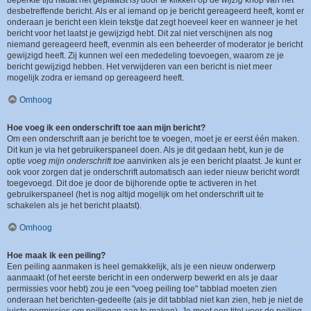
beperkte tijd nadat het geplaatst is) door te klikken op de
wijzig
knop van het
desbetreffende bericht. Als er al iemand op je bericht gereageerd heeft, komt er
onderaan je bericht een klein tekstje dat zegt hoeveel keer en wanneer je het
bericht voor het laatst je gewijzigd hebt. Dit zal niet verschijnen als nog
niemand gereageerd heeft, evenmin als een beheerder of moderator je bericht
gewijzigd heeft. Zij kunnen wel een mededeling toevoegen, waarom ze je
bericht gewijzigd hebben. Het verwijderen van een bericht is niet meer
mogelijk zodra er iemand op gereageerd heeft.
Omhoog
Hoe voeg ik een onderschrift toe aan mijn bericht?
Om een onderschrift aan je bericht toe te voegen, moet je er eerst één maken.
Dit kun je via het gebruikerspaneel doen. Als je dit gedaan hebt, kun je de
optie
voeg mijn onderschrift toe
aanvinken als je een bericht plaatst. Je kunt er
ook voor zorgen dat je onderschrift automatisch aan ieder nieuw bericht wordt
toegevoegd. Dit doe je door de bijhorende optie te activeren in het
gebruikerspaneel (het is nog altijd mogelijk om het onderschrift uit te
schakelen als je het bericht plaatst).
Omhoog
Hoe maak ik een peiling?
Een peiling aanmaken is heel gemakkelijk, als je een nieuw onderwerp
aanmaakt (of het eerste bericht in een onderwerp bewerkt en als je daar
permissies voor hebt) zou je een "voeg peiling toe" tabblad moeten zien
onderaan het berichten-gedeelte (als je dit tabblad niet kan zien, heb je niet de