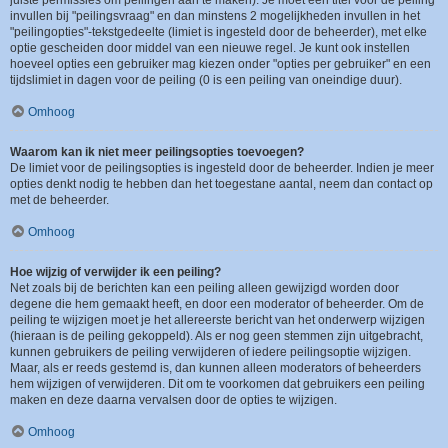
juiste permissies om peilingen aan te maken). Je moet een titel voor de peiling
invullen bij "peilingsvraag" en dan minstens 2 mogelijkheden invullen in het
"peilingopties"-tekstgedeelte (limiet is ingesteld door de beheerder), met elke
optie gescheiden door middel van een nieuwe regel. Je kunt ook instellen
hoeveel opties een gebruiker mag kiezen onder "opties per gebruiker" en een
tijdslimiet in dagen voor de peiling (0 is een peiling van oneindige duur).
Omhoog
Waarom kan ik niet meer peilingsopties toevoegen?
De limiet voor de peilingsopties is ingesteld door de beheerder. Indien je meer
opties denkt nodig te hebben dan het toegestane aantal, neem dan contact op
met de beheerder.
Omhoog
Hoe wijzig of verwijder ik een peiling?
Net zoals bij de berichten kan een peiling alleen gewijzigd worden door
degene die hem gemaakt heeft, en door een moderator of beheerder. Om de
peiling te wijzigen moet je het allereerste bericht van het onderwerp wijzigen
(hieraan is de peiling gekoppeld). Als er nog geen stemmen zijn uitgebracht,
kunnen gebruikers de peiling verwijderen of iedere peilingsoptie wijzigen.
Maar, als er reeds gestemd is, dan kunnen alleen moderators of beheerders
hem wijzigen of verwijderen. Dit om te voorkomen dat gebruikers een peiling
maken en deze daarna vervalsen door de opties te wijzigen.
Omhoog