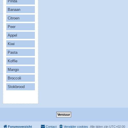
Pinda
Banaan
Citroen
Peer
Appel
Kiwi
Pasta
Koffie
Mango
Broccoli
Stokbrood
Forumoverzicht
Contact
Verwijder cookies
Alle tijden zijn
UTC+02:00