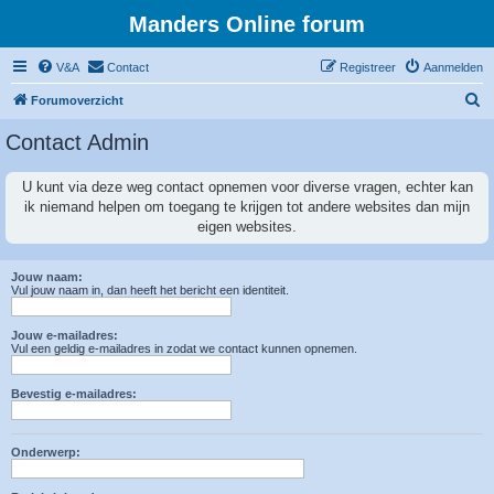
Manders Online forum
V&A
Contact
Registreer
Aanmelden
Z
Forumoverzicht
o
Contact Admin
e
k
U kunt via deze weg contact opnemen voor diverse vragen, echter kan
ik niemand helpen om toegang te krijgen tot andere websites dan mijn
eigen websites.
Jouw naam:
Vul jouw naam in, dan heeft het bericht een identiteit.
Jouw e-mailadres:
Vul een geldig e-mailadres in zodat we contact kunnen opnemen.
Bevestig e-mailadres:
Onderwerp: