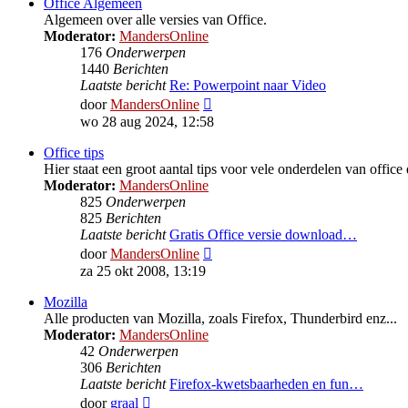
Office Algemeen
Algemeen over alle versies van Office.
Moderator:
MandersOnline
176
Onderwerpen
1440
Berichten
Laatste bericht
Re: Powerpoint naar Video
Bekijk
door
MandersOnline
laatste
wo 28 aug 2024, 12:58
bericht
Office tips
Hier staat een groot aantal tips voor vele onderdelen van office 
Moderator:
MandersOnline
825
Onderwerpen
825
Berichten
Laatste bericht
Gratis Office versie download…
Bekijk
door
MandersOnline
laatste
za 25 okt 2008, 13:19
bericht
Mozilla
Alle producten van Mozilla, zoals Firefox, Thunderbird enz...
Moderator:
MandersOnline
42
Onderwerpen
306
Berichten
Laatste bericht
Firefox-kwetsbaarheden en fun…
Bekijk
door
graal