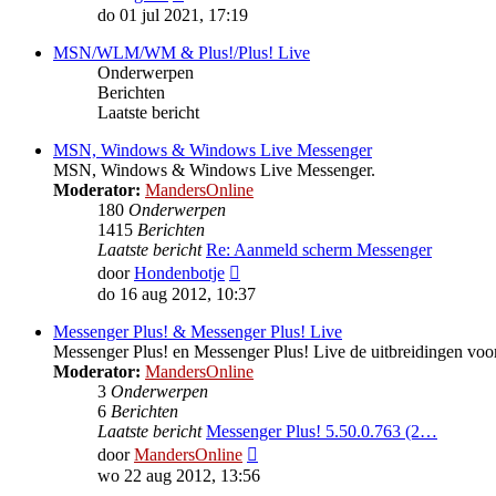
laatste
do 01 jul 2021, 17:19
bericht
MSN/WLM/WM & Plus!/Plus! Live
Onderwerpen
Berichten
Laatste bericht
MSN, Windows & Windows Live Messenger
MSN, Windows & Windows Live Messenger.
Moderator:
MandersOnline
180
Onderwerpen
1415
Berichten
Laatste bericht
Re: Aanmeld scherm Messenger
Bekijk
door
Hondenbotje
laatste
do 16 aug 2012, 10:37
bericht
Messenger Plus! & Messenger Plus! Live
Messenger Plus! en Messenger Plus! Live de uitbreidingen 
Moderator:
MandersOnline
3
Onderwerpen
6
Berichten
Laatste bericht
Messenger Plus! 5.50.0.763 (2…
Bekijk
door
MandersOnline
laatste
wo 22 aug 2012, 13:56
bericht