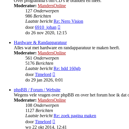
Over programma's om CD's te branden en meer.
Moderator:
MandersOnline
127
Onderwerpen
986
Berichten
Laatste bericht
Re: Nero Vision
Bekijk
door
6910_johan
laatste
do 26 nov 2020, 12:15
bericht
Hardware & Randapparatuur
Alles wat met hardware en randapparatuur te maken heeft.
Moderator:
MandersOnline
561
Onderwerpen
5176
Berichten
Laatste bericht
Re: hdd 160gb
Bekijk
door
Timelord
laatste
do 29 jan 2026, 0:01
bericht
phpBB / Forum / Website
Wegens vele vragen over phpBB en over het forum hoe ik dat o
Moderator:
MandersOnline
108
Onderwerpen
1127
Berichten
Laatste bericht
Re: zoek pagina maken
Bekijk
door
Timelord
laatste
wo 22 okt 2014, 12:41