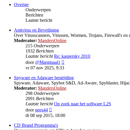
Overige
Onderwerpen
Berichten
Laatste bericht
Antivirus en Beveiliging
Over Virusscanners, Virussen, Wormen, Trojans, Firewall's en 
Moderator:
MandersOnline
215
Onderwerpen
1932
Berichten
Laatste bericht
Re: kaspersky 2010
Bekijk
door
@Marginaal1
laatste
vr 07 nov 2025, 9:33
bericht
Spyware en Adaware bestrijding
Spyware, Adaware, Spybot S&D, Ad-Aware, Spyblaster, Hijac
Moderator:
MandersOnline
298
Onderwerpen
2091
Berichten
Laatste bericht
Op zoek naar het software L2S
Bekijk
door
nees44
laatste
di 08 sep 2015, 18:00
bericht
CD Brand Programma's