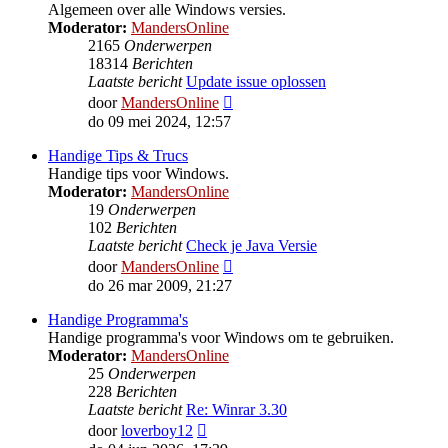
Algemeen over alle Windows versies.
Moderator:
MandersOnline
2165
Onderwerpen
18314
Berichten
Laatste bericht
Update issue oplossen
Bekijk
door
MandersOnline
laatste
do 09 mei 2024, 12:57
bericht
Handige Tips & Trucs
Handige tips voor Windows.
Moderator:
MandersOnline
19
Onderwerpen
102
Berichten
Laatste bericht
Check je Java Versie
Bekijk
door
MandersOnline
laatste
do 26 mar 2009, 21:27
bericht
Handige Programma's
Handige programma's voor Windows om te gebruiken.
Moderator:
MandersOnline
25
Onderwerpen
228
Berichten
Laatste bericht
Re: Winrar 3.30
Bekijk
door
loverboy12
laatste