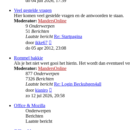
do 04 jun 2026, 17:39
bericht
Veel gestelde vragen
Hier komen veel gestelde vragen en de antwoorden te staan.
Moderator:
MandersOnline
9
Onderwerpen
51
Berichten
Laatste bericht
Re: Startpagina
Bekijk
door
ikke67
laatste
do 05 apr 2012, 23:08
bericht
Rommel bakkie
Als je het niet weet gooi het hierin. Het wordt dan eventueel ver
Moderator:
MandersOnline
877
Onderwerpen
7326
Berichten
Laatste bericht
Re: Login Beckuhgen4all
Bekijk
door
kianiro
laatste
zo 12 jul 2026, 20:58
bericht
Office & Mozilla
Onderwerpen
Berichten
Laatste bericht